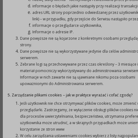
b)
zakupy inwestycyjne, środki trwałe,
informacje o błędach jakie nastąpiły przy realizacji transakcj
c)
działalność gospodarczą.
adres URL strony poprzednio odwiedzanej przez użytkownik
link) – w przypadku, gdy przejście do Serwisu nastąpiło prze
5.
Szczegółowe zasady realizacji i rozliczenia
informacje o przeglądarce użytkownika,
zadania określi umowa zawarta pomiędzy
Informacje o adresie IP.
podmiotem a Burmistrzem Prudnika. Wzór umowy
Dane powyższe nie są kojarzone z konkretnymi osobami przegląda
dostępny wsiedzibie Urzędu Miejskiego w
strony.
Dane powyższe nie są wykorzystywane jedynie dla celów administr
Prudniku, ul. Kościuszki 3, pok. nr 226, tel./fax 077
serwerem.
40 66 234 (do pobrania również na stronie
Zebrane logi są przechowywane przez czas określony – 3 miesiące i
internetowej:
www.bip.prudnik.pl
).
materiał pomocniczy wykorzystywany do administrowania serwise
6.
Sprawozdanie z realizacji zadań należy składać
Informacje w nich zawarte nie są ujawniane nikomu poza osobami
upoważnionymi do Administrowania serwerem.
na formularzu określonym w załączniku do
Rozporządzenia Ministra Polityki Społecznej z dnia
5. Zarządzanie plikami cookies – jak w praktyce wyrażać i cofać zgodę?
8 marca 2005 r. w sprawie określenia wzoru
Jeśli użytkownik nie chce otrzymywać plików cookies, może zmienić 
sprawozdania z realizacji zadania z zakresu
przeglądarki. Zastrzegamy, że wyłączenie obsługi plików cookies 
pomocy społecznej (Dz. U. Nr 44 poz. 428)
dla procesów uwierzytelniania, bezpieczeństwa, utrzymania prefere
użytkownika może utrudnić, a w skrajnych przypadkach może uniem
dostępnym w siedzibie Urzędu Miejskiego w
korzystanie ze stron www
Prudniku, ul. Kościuszki 3, pok. nr 226, tel./fax 077
W celu zarządzania ustawieniami cookies wybierz z listy najpopular