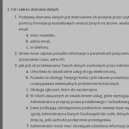
Realizowane przedsięwzięcia w ramach zadania:
2. Cel i zakres zbierania danych.
świadczenie usług zabiegowych, pielęgniarsko-
Podstawą zbierania danych jest dobrowolne ich podanie przez uży
diagnostycznych w zakresie opieki paliatywnej dla
pomocą formularzy kontaktowych umieszczonych na stronie, wiad
osób chorych, samotnych i niepełnosprawnych,
email:
imię i nazwisko,
które mają utrudniony kontakt z placówkami
adres email,
służby zdrowia oraz nie dysponują sprzętem
nr telefonu.
rehabilitacyjnym i pielęgniarskim.
Serwis może zapisać ponadto informacje o parametrach połączeni
Wysokość dotacji -
25 000,00 zł
.
(oznaczenie czasu, adres IP).
Jaki jest cel przetwarzania Twoich danych osobowych przez Adminis
II. Warunki przyznawania dotacji.
Umożliwia to świadczenie usług drogą elektroniczną.
1. Warunki przyznawania dotacji na realizację w/w
Pozwala na obsługę Twojego konta ( jeśli takowe posiadasz) 
zadań określają przepisy ustawy z dnia 12 marca
rozwiązywania ewentualnych problemów technicznych.
2004 r. o pomocy społecznej (Dz. U. z 2008 r. Nr 115,
Obsługa zgłoszeń, które do nas kierujesz.
W celach związanych ze świadczeniem usług, gdzie wymagaj
poz. 728 z późn. zm.) oraz ustawy o finansach
Administratora przepisy prawa podatkowego i rachunkowe
publicznych.
Dane podlegają udostępnieniu podmiotom zewnętrznym wył
2.
Przyznanie dotacji na realizację poszczególnych
zgodą Administratora Danych Osobowych lub osób, których
zadań nastąpi na podstawie umowy z podmiotem,
dotyczą, jeśli zachodzi podejrzenie przestępstwa.
Administrator może mieć obowiązek udzielania informacji 
którego oferta zostanie wybrana na zasadach