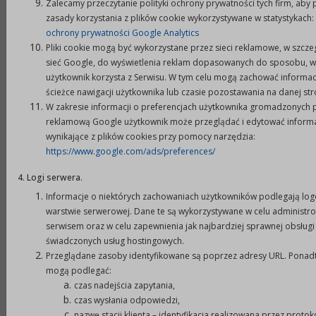
Zalecamy przeczytanie polityki ochrony prywatności tych firm, aby
ewidencji księgowej środków otrzymanych na
zasady korzystania z plików cookie wykorzystywane w statystykach:
realizację umowy i rozliczenia dotacji zgodnie z
ochrony prywatności Google Analytics
Pliki cookie mogą być wykorzystane przez sieci reklamowe, w szcze
ustalonymi warunkami.
sieć Google, do wyświetlenia reklam dopasowanych do sposobu, w 
3.
Rodzaj wydatków które mogą być pokrywane z
użytkownik korzysta z Serwisu. W tym celu mogą zachować informac
dotacji:
ścieżce nawigacji użytkownika lub czasie pozostawania na danej str
a)
wynagrodzenia pracowników;
W zakresie informacji o preferencjach użytkownika gromadzonych p
reklamową Google użytkownik może przeglądać i edytować inform
b)
koszty zakupu artykułów konsumpcyjnych;
wynikające z plików cookies przy pomocy narzędzia:
c)
pokrycie wydatków administracyjnych;
https://www.google.com/ads/preferences/
d)
zakup sprzętów, leków i wyposażenia;
4. Logi serwera.
e)
zakup odzieży ochronnej i roboczej BHP,
Informacje o niektórych zachowaniach użytkowników podlegają lo
środków czystości, materiałów biurowych,
warstwie serwerowej. Dane te są wykorzystywane w celu administr
paliwa;
serwisem oraz w celu zapewnienia jak najbardziej sprawnej obsługi
f)
różne opłaty i składki;
świadczonych usług hostingowych.
g)
koszty mediów poniesione na realizację
Przeglądane zasoby identyfikowane są poprzez adresy URL. Ponad
zadań, itp.
mogą podlegać:
czas nadejścia zapytania,
4.
Z dotacji nie mogą być pokrywane wydatki na:
czas wysłania odpowiedzi,
a)
remonty budynków,
nazwę stacji klienta – identyfikacja realizowana przez protok