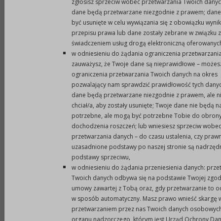
zgłosisz sprzeciw wobec przetwarzania Twoich danyc
uprawnionym zgodnie z pkt 3 oraz prowadzić
dane będą przetwarzane niezgodnie z prawem; dan
działalność z zakresu pomocy społecznej na rzecz
być usunięte w celu wywiązania się z obowiązku wyni
mieszkańców Gminy Prudnik.
przepisu prawa lub dane zostały zebrane w związku 
świadczeniem usług drogą elektroniczną oferowanych
5.
Działalność statutowa oferenta powinna obejmować
w odniesieniu do żądania ograniczenia przetwarzani
realizację zadań z zakresu pomocy społecznej.
zauważysz, że Twoje dane są nieprawidłowe – możes
6.
Oferty należy składać na formularzu określonym w
ograniczenia przetwarzania Twoich danych na okres
załączniku do Rozporządzenia Ministra Polityki
pozwalający nam sprawdzić prawidłowość tych danyc
dane będą przetwarzane niezgodnie z prawem, ale n
Społecznej z dnia 8 marca 2005r. w sprawie
chciał/a, aby zostały usunięte; Twoje dane nie będą n
określenia wzoru oferty podmiotu uprawnionego
potrzebne, ale mogą być potrzebne Tobie do obrony
(Dz. U. Nr 44 poz. 427) dostępnym w siedzibie Urzędu
dochodzenia roszczeń; lub wniesiesz sprzeciw wobe
Miejskiego w Prudniku, ul. Kościuszki 3, pok. nr 226,
przetwarzania danych – do czasu ustalenia, czy praw
tel./fax 077 40 66 234 (do pobrania również na
uzasadnione podstawy po naszej stronie są nadrzę
podstawy sprzeciwu,
stronie internetowej:
www.bip.prudnik.pl
).
w odniesieniu do żądania przeniesienia danych: prze
7.
Do oferty winny być dołączone następujące
Twoich danych odbywa się na podstawie Twojej zgod
załączniki:
umowy zawartej z Tobą oraz, gdy przetwarzanie to o
a)
aktualny odpis z rejestru lub odpowiednio
w sposób automatyczny. Masz prawo wnieść skargę w
przetwarzaniem przez nas Twoich danych osobowyc
wyciąg z ewidencji lub inne dokumenty
organu nadzorczego, którym jest Urząd Ochrony Da