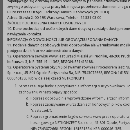
zadań publicznych Gminy Prudnik na rok 2010 z
zajmującego się ochroną danych osobowych w państwie członkowskim Pa
zwykłego pobytu, miejsca pracy lub miejsca popełnienia domniemanego 
zakresu pomocy społecznej
Biuro Prezesa Urzędu Ochrony Danych Osobowych (PUODO)
Adres: Stawki 2, 00-193 Warszawa, Telefon: 22 531 03 00
ŹRÓDŁO POCHODZENIA DANYCH OSOBOWYCH
I. Rodzaj zadań i wysokość dotacji na realizację
10. Dane pochodzą od osób których dane dotyczą i zostały udostępnion
zadań.
nawiązania kontaktu.
1.
Organizacja dożywiania osób potrzebujących w
INFORMACJA O DOWOLNOŚCI LUB OBOWIĄZKU PODANIA DANYCH
11. Podanie danych osobowych było dobrowolne ale warunkowało możl
ramach ogólnodostępnej , bezpłatnej stołówki.
podjęcia działań przez administratora danych.
Realizowane przedsięwzięcia w ramach zadania:
12. Operatorem serwisu www jest Urząd Miejski w Prudniku, 48-200 Prudni
prowadzenie ogólnodostępnej, bezpłatnej
Kościuszki 3, NIP: 755 19 11 362, REGON: 531413188.
13. Operatorem Systemu SkyCMS.pl zwanym również Procesorem jest: 
stołówki w Prudniku. Wymaga się aby stołówka
Sp. z o.o., 45-801 Opole, Partyzancka 5a, NIP: 7543072668, REGON: 161531
działała 5 dni w tygodniu oraz funkcjonowała
0000461385 lub w dalszej części NETKONCEPT
zgodnie z zapisami zawartymi w ustawie z dnia 12
Serwis realizuje funkcje pozyskiwania informacji o użytkownikach i i
marca 2004 r. o pomocy społecznej ( Dz.U. z 2008 r.
zachowaniu w następujący sposób:
Poprzez dobrowolnie wprowadzone w formularzach informa
Nr 115, poz. 728 z późn. zm.).
Poprzez zapisywanie w urządzeniach końcowych plików cook
Wysokość dotacji -
40 000,00 zł
.
"ciasteczek").
2.
Opieka pielęgniarska nad osobami chorymi,
Poprzez gromadzenie logów serwera www przez operatora
starszymi, niepełnosprawnymi w miejscu ich
hostingowego NETKONCEPT Sp. z o.o., 45-801 Opole, Partyz
NIP: 7543072668, REGON: 161531534, KRS: 0000461385.
przebywania.