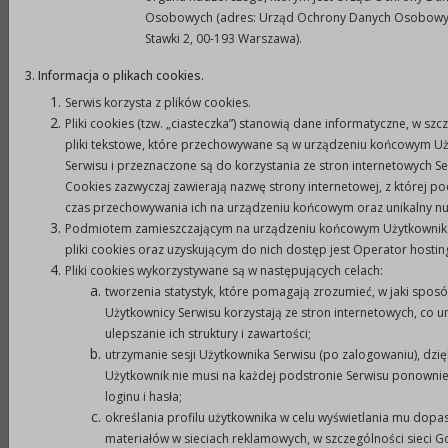
potwierdzające status prawny oferenta i
Osobowych (adres: Urząd Ochrony Danych Osobowyc
umocowanie osób go reprezentujących (ważny
Stawki 2, 00-193 Warszawa).
3 miesiące od daty wystawienia),
3. Informacja o plikach cookies.
b)
sprawozdanie merytoryczne i finansowe za
Serwis korzysta z plików cookies.
ostatni rok,
Pliki cookies (tzw. „ciasteczka”) stanowią dane informatyczne, w szc
c)
statut podmiotu uprawnionego.
pliki tekstowe, które przechowywane są w urządzeniu końcowym U
8.
Oferty należy składać wraz z kompletem załączników
Serwisu i przeznaczone są do korzystania ze stron internetowych Se
Cookies zazwyczaj zawierają nazwę strony internetowej, z której p
w zamkniętej kopercie z dopiskiem:
czas przechowywania ich na urządzeniu końcowym oraz unikalny n
„Konkurs ofert na realizację zadania publicznego nr ...
Podmiotem zamieszczającym na urządzeniu końcowym Użytkownik
z zakresu pomocy społecznej w 2010 roku”.
pliki cookies oraz uzyskującym do nich dostęp jest Operator hosti
9.
Oferty sporządzone wadliwie, niekompletne lub
Pliki cookies wykorzystywane są w następujących celach:
złożone po terminie nie będą rozpatrywane.
tworzenia statystyk, które pomagają zrozumieć, w jaki spos
Użytkownicy Serwisu korzystają ze stron internetowych, co u
10.
Oferta złożona przez podmiot uprawniony
ulepszanie ich struktury i zawartości;
powinna zawierać elementy określone w art. 29
utrzymanie sesji Użytkownika Serwisu (po zalogowaniu), dzięk
ustawy z dnia 12 marca 2004 r. o pomocy
Użytkownik nie musi na każdej podstronie Serwisu ponowni
społecznej ( Dz. U. z 2008 r. Nr 115, poz. 728 z
loginu i hasła;
określania profilu użytkownika w celu wyświetlania mu dop
późn. zm.).
materiałów w sieciach reklamowych, w szczególności sieci G