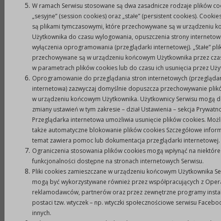
11.
Kserokopie wymaganych załączników powinny
W ramach Serwisu stosowane są dwa zasadnicze rodzaje plików co
być potwierdzone za zgodność z oryginałem przez
„sesyjne” (session cookies) oraz „stałe” (persistent cookies). Cookie
osoby uprawnione.
są plikami tymczasowymi, które przechowywane są w urządzeniu 
Użytkownika do czasu wylogowania, opuszczenia strony internetow
12.
W przypadku przyznania dotacji w wysokości
wyłączenia oprogramowania (przeglądarki internetowej). „Stałe” pli
innej niż wnioskowana, podmiot składający ofertę
przechowywane są w urządzeniu końcowym Użytkownika przez cza
jest zobowiązany do korekty kosztorysu
w parametrach plików cookies lub do czasu ich usunięcia przez Uży
zawartego w ofercie.
Oprogramowanie do przeglądania stron internetowych (przegląda
internetowa) zazwyczaj domyślnie dopuszcza przechowywanie plik
13.
Postępowanie konkursowe jest ważne, jeżeli na
w urządzeniu końcowym Użytkownika. Użytkownicy Serwisu mogą 
dane zadanie złożona zostanie co najmniej jedna
zmiany ustawień w tym zakresie – dział Ustawienia – sekcja Prywatn
oferta.
Przeglądarka internetowa umożliwia usunięcie plików cookies. Możl
III. Termin i warunki realizacji zadań.
także automatyczne blokowanie plików cookies Szczegółowe inform
temat zawiera pomoc lub dokumentacja przeglądarki internetowej.
1.
Termin realizacji zadań: od dnia podpisania umowy
Ograniczenia stosowania plików cookies mogą wpłynąć na niektóre
do dnia
15.12.2010 r
.
funkcjonalności dostępne na stronach internetowych Serwisu.
2.
Podmiot składający ofertę winien wykonywać
Pliki cookies zamieszczane w urządzeniu końcowym Użytkownika Se
zadanie samodzielnie, posiadać kadrę i zaplecze
mogą być wykorzystywane również przez współpracujących z Ope
odpowiednie do realizacji zadania, posiadać
reklamodawców, partnerów oraz przez zewnętrzne programy inst
postaci tzw. wtyczek – np. wtyczki społecznościowe serwisu Faceb
doświadczenie w realizacji określonego typu
innych.
zadania oraz zobowiązać się do wyodrębnienia w