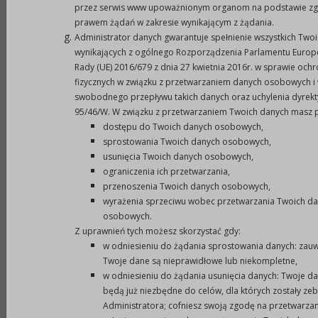
przez serwis www upoważnionym organom na podstawie zg
określonych w ustawie z dnia 12 marca 2004 r. o
prawem żądań w zakresie wynikającym z żądania.
pomocy społecznej ( Dz. U. z 2008 r. Nr 115, poz. 728
Administrator danych gwarantuje spełnienie wszystkich Two
z późn. zm.), zawartej w terminie 14 dni od
wynikających z ogólnego Rozporządzenia Parlamentu Europe
Rady (UE) 2016/679 z dnia 27 kwietnia 2016r. w sprawie och
rozstrzygnięcia konkursu.
fizycznych w związku z przetwarzaniem danych osobowych i
3.
Podmiotami uprawnionymi do złożenia oferty są:
swobodnego przepływu takich danych oraz uchylenia dyrek
a)
organizacje pozarządowe prowadzące
95/46/W. W związku z przetwarzaniem Twoich danych masz 
działalność w zakresie pomocy społecznej;
dostępu do Twoich danych osobowych,
b)
osoby prawne i jednostki organizacyjne
sprostowania Twoich danych osobowych,
usunięcia Twoich danych osobowych,
działające na podstawie przepisów o
ograniczenia ich przetwarzania,
stosunku
Państwa do Kościoła Katolickiego w
przenoszenia Twoich danych osobowych,
Rzeczypospolitej Polskiej, stosunku Państwa
wyrażenia sprzeciwu wobec przetwarzania Twoich d
do innych kościołów i związków
osobowych.
Z uprawnień tych możesz skorzystać gdy:
wyznaniowych oraz o gwarancji wolności
w odniesieniu do żądania sprostowania danych: zauw
sumienia i wyznania, jeżeli ich cele statutowe
Twoje dane są nieprawidłowe lub niekompletne,
obejmują prowadzenie działalności w zakresie
w odniesieniu do żądania usunięcia danych: Twoje da
pomocy społecznej.
będą już niezbędne do celów, dla których zostały ze
Administratora; cofniesz swoją zgodę na przetwarzan
4.
Podmiot składający ofertę winien być podmiotem