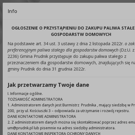
Kontrast:
Info
C1
C2
C3
C4
Zmień kontrast na domyślny
OGŁOSZENIE O PRZYSTĄPIENIU DO ZAKUPU PALIWA STAŁ
Rozmiar czcionki:
Odstępy:
Reset:
GOSPODARSTW DOMOWYCH
Na podstawie art. 34 ust. 3 ustawy z dnia 2 listopada 2022r.
o zak
A
A+
A++
Zmień odstęp między literami
Zmień interlinię i margines
Przywróć ustawi
preferencyjnym paliwa stałego dla gospodarstw domowych
(Dz.U. 
2236) Gmina Prudnik przystępuje do zakupu paliwa stałego z
Lektor:
przeznaczeniem dla gospodarstw domowych, znajdujących się na
gminy Prudnik do dnia 31 grudnia 2022r.
Czytaj odnośniki
Czytaj tekst
Jak przetwarzamy Twoje dane
I. Informacje ogólne.
Ukryj panel ułatwień dostępu
TOŻSAMOŚĆ ADMINISTRATORA
1. Administratorem danych jest Burmistrz Prudnika , mający siedzibę w P
Wyszukiwarka
200, przy ul. Kościuszki 3 – odpowiada za utrzymanie i rozwój rejestru.
Szuka
DANE KONTAKTOWE ADMINISTRATORA
2. Z administratorem danych można się skontaktować poprzez adres ema
um@prudnk.pl lub pisemnie na adres siedziby administratora.
DANE KONTAKTOWE INSPEKTORA OCHRONY DANYCH