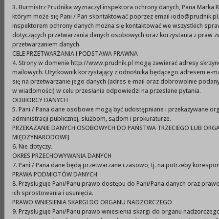
Urząd Miejski w Prudniku
3. Burmistrz Prudnika wyznaczył inspektora ochrony danych, Pana Marka
którym może się Pani / Pan skontaktować poprzez email iodo@prudnik.pl.
inspektorem ochrony danych można się kontaktować we wszystkich spr
dotyczących przetwarzania danych osobowych oraz korzystania z praw z
Menu
przetwarzaniem danych.
CELE PRZETWARZANIA I PODSTAWA PRAWNA
4. Strony w domenie http://www.prudnik.pl mogą zawierać adresy skrzyn
mailowych. Użytkownik korzystający z odnośnika będącego adresem e-ma
się na przetwarzanie jego danych (adres e-mail oraz dobrowolnie podan
PRZETARGI, OFERTY I KONKURSY
w wiadomości) w celu przesłania odpowiedzi na przesłane pytania.
ODBIORCY DANYCH
OTWARTY KONKURS OFERT
5. Pani / Pana dane osobowe mogą być udostępniane i przekazywane o
Ogłoszenie o otwartym
administracji publicznej, służbom, sądom i prokuraturze.
PRZEKAZANIE DANYCH OSOBOWYCH DO PAŃSTWA TRZECIEGO LUB ORGA
konkursie ofert na realizację
MIĘDZYNARODOWEJ
zadań z zakresu pomocy
6. Nie dotyczy.
OKRES PRZECHOWYWANIA DANYCH
społecznej na rok 2010
7. Pani / Pana dane będą przetwarzane czasowo, tj. na potrzeby korespon
PRAWA PODMIOTÓW DANYCH
8. Przysługuje Pani/Panu prawo dostępu do Pani/Pana danych oraz praw
ich sprostowania i usunięcia.
BURMISTRZ PRUDNIKA
PRAWO WNIESIENIA SKARGI DO ORGANU NADZORCZEGO
ogłasza otwarty konkurs ofert na realizację
9. Przysługuje Pani/Panu prawo wniesienia skargi do organu nadzorczeg