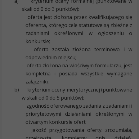
a)
kryterium oceny formalnej (punktowane w
skali od 0 do 3 punktów):
·
oferta jest złożona przez kwalifikującego się
oferenta, którego cele statutowe są zbieżne z
zadaniami określonymi w ogłoszeniu o
konkursie;
·
oferta została złożona terminowo i w
odpowiednim miejscu;
·
oferta złożona na właściwym formularzu, jest
kompletna i posiada wszystkie wymagane
załączniki.
b)
kryterium oceny merytorycznej (punktowane
w skali od 0 do 5 punktów):
·
zgodność oferowanego zadania z zadaniami i
priorytetowymi działaniami określonymi w
otwartym konkursie ofert;
·
jakość przygotowania oferty: zrozumiała,
przejrzysta, kompletny opis działań,