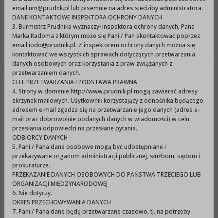
Urząd Miejski w Prudniku
email um@prudnk.pl lub pisemnie na adres siedziby administratora.
DANE KONTAKTOWE INSPEKTORA OCHRONY DANYCH
3. Burmistrz Prudnika wyznaczył inspektora ochrony danych, Pana
Marka Radoma z którym może się Pani / Pan skontaktować poprzez
Menu
email iodo@prudnik.pl. Z inspektorem ochrony danych można się
kontaktować we wszystkich sprawach dotyczących przetwarzania
danych osobowych oraz korzystania z praw związanych z
przetwarzaniem danych.
CELE PRZETWARZANIA I PODSTAWA PRAWNA
4. Strony w domenie http://www.prudnik.pl mogą zawierać adresy
LVI Sesja Rady Miejskiej w
skrzynek mailowych. Użytkownik korzystający z odnośnika będącego
Prudniku z dnia 27 stycznia
adresem e-mail zgadza się na przetwarzanie jego danych (adres e-
mail oraz dobrowolnie podanych danych w wiadomości) w celu
2022 r.
przesłania odpowiedzi na przesłane pytania.
ODBIORCY DANYCH
5. Pani / Pana dane osobowe mogą być udostępniane i
przekazywane organom administracji publicznej, służbom, sądom i
LVI Sesja Rady Miejskiej w Prudniku z dnia 27
prokuraturze.
stycznia 2022 r..pdf (213,20KB)
PRZEKAZANIE DANYCH OSOBOWYCH DO PAŃSTWA TRZECIEGO LUB
ORGANIZACJI MIĘDZYNARODOWEJ
6. Nie dotyczy.
OKRES PRZECHOWYWANIA DANYCH
7. Pani / Pana dane będą przetwarzane czasowo, tj. na potrzeby