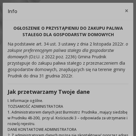
Kontrast:
×
Info
Cl
C1
C2
C3
C4
Zmień kontrast na domyślny
OGŁOSZENIE O PRZYSTĄPIENIU DO ZAKUPU PALIWA
Rozmiar czcionki:
Odstępy:
Reset:
STAŁEGO DLA GOSPODARSTW DOMOWYCH
Na podstawie art. 34 ust. 3 ustawy z dnia 2 listopada 2022r.
o
A
A+
A++
Zmień odstęp między literami
Zmień interlinię i margines
Przywróć ustawi
zakupie preferencyjnym paliwa stałego dla gospodarstw
domowych
(Dz.U. z 2022 poz. 2236) Gmina Prudnik
Lektor:
przystępuje do zakupu paliwa stałego z przeznaczeniem dla
gospodarstw domowych, znajdujących się na terenie gminy
Czytaj odnośniki
Czytaj tekst
Prudnik do dnia 31 grudnia 2022r.
Jak przetwarzamy Twoje dane
Ukryj panel ułatwień dostępu
I. Informacje ogólne.
TOŻSAMOŚĆ ADMINISTRATORA
Wyszukiwarka
1. Administratorem danych jest Burmistrz Prudnika , mający siedzibę
Szuka
w Prudniku 48-200, przy ul. Kościuszki 3 – odpowiada za utrzymanie i
rozwój rejestru.
DANE KONTAKTOWE ADMINISTRATORA
2. Z administratorem danych można się skontaktować poprzez adres