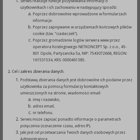
Serwis realizuje funkcje pozyskiwania informacji o
użytkownikach i ich zachowaniu w następujący sposób:
opublikowano:
28-01-2022 11:07
p
Poprzez dobrowolnie wprowadzone w formularzach
informacje.
Poprzez zapisywanie w urządzeniach końcowych plików
zmodyfikowano:
28-01-2022 11:16
p
cookie (tzw. "ciasteczek").
Poprzez gromadzenie logów serwera www przez
operatora hostingowego NETKONCEPT Sp. z o.o., 45-
podmiot
Urząd Miejski w
o
801 Opole, Partyzancka 5a, NIP: 7543072668, REGON:
udostępniający:
Prudniku
161531534, KRS: 0000461385.
Załączniki
2. Cel i zakres zbierania danych.
Podstawą zbierania danych jest dobrowolne ich podanie przez
użytkownika za pomocą formularzy kontaktowych
Rejestr zmian
umieszczonych na stronie, wiadomości email:
imię i nazwisko,
adres email,
Powrót do poprzedniej strony »
nr telefonu.
Serwis może zapisać ponadto informacje o parametrach
połączenia (oznaczenie czasu, adres IP).
Jaki jest cel przetwarzania Twoich danych osobowych przez
DANE ADRESOWE:
Administratora: