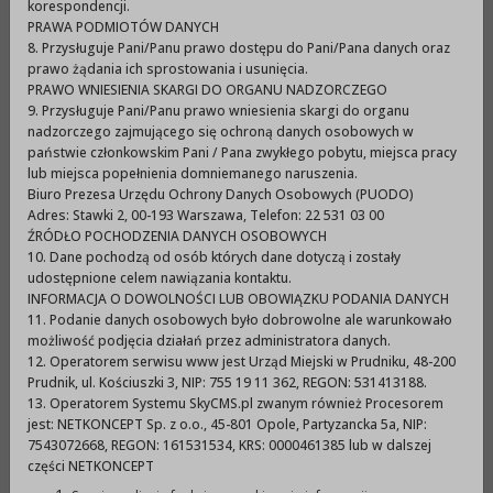
korespondencji.
PRAWA PODMIOTÓW DANYCH
8. Przysługuje Pani/Panu prawo dostępu do Pani/Pana danych oraz
prawo żądania ich sprostowania i usunięcia.
PRAWO WNIESIENIA SKARGI DO ORGANU NADZORCZEGO
9. Przysługuje Pani/Panu prawo wniesienia skargi do organu
nadzorczego zajmującego się ochroną danych osobowych w
państwie członkowskim Pani / Pana zwykłego pobytu, miejsca pracy
lub miejsca popełnienia domniemanego naruszenia.
Biuro Prezesa Urzędu Ochrony Danych Osobowych (PUODO)
Adres: Stawki 2, 00-193 Warszawa, Telefon: 22 531 03 00
ŹRÓDŁO POCHODZENIA DANYCH OSOBOWYCH
10. Dane pochodzą od osób których dane dotyczą i zostały
udostępnione celem nawiązania kontaktu.
INFORMACJA O DOWOLNOŚCI LUB OBOWIĄZKU PODANIA DANYCH
11. Podanie danych osobowych było dobrowolne ale warunkowało
Druk
XML
możliwość podjęcia działań przez administratora danych.
12. Operatorem serwisu www jest Urząd Miejski w Prudniku, 48-200
Metryczka
Prudnik, ul. Kościuszki 3, NIP: 755 19 11 362, REGON: 531413188.
13. Operatorem Systemu SkyCMS.pl zwanym również Procesorem
jest: NETKONCEPT Sp. z o.o., 45-801 Opole, Partyzancka 5a, NIP:
7543072668, REGON: 161531534, KRS: 0000461385 lub w dalszej
wytworzono:
28-01-2022
p
części NETKONCEPT