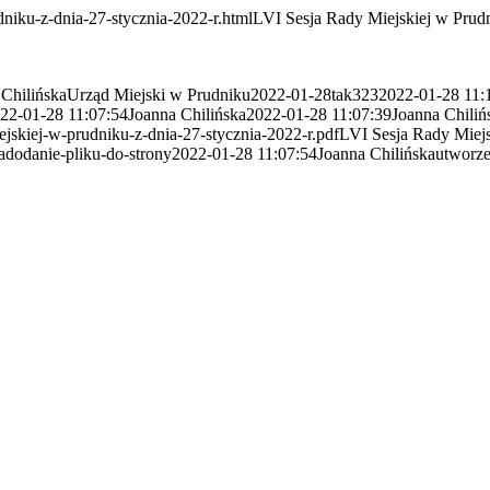
dniku-z-dnia-27-stycznia-2022-r.html
LVI Sesja Rady Miejskiej w Prudni
 Chilińska
Urząd Miejski w Prudniku
2022-01-28
tak
323
2022-01-28 11:
22-01-28 11:07:54
Joanna Chilińska
2022-01-28 11:07:39
Joanna Chiliń
jskiej-w-prudniku-z-dnia-27-stycznia-2022-r.pdf
LVI Sesja Rady Miejsk
a
dodanie-pliku-do-strony
2022-01-28 11:07:54
Joanna Chilińska
utworze