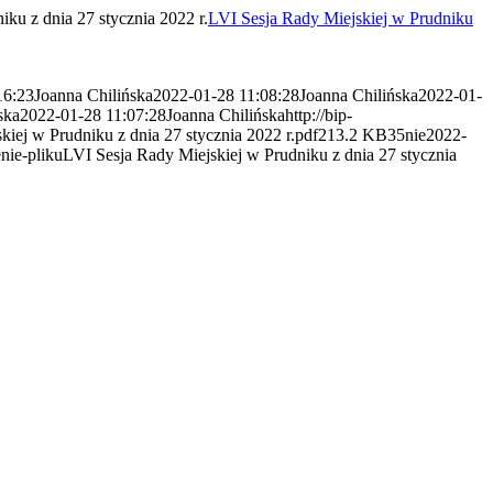
ku z dnia 27 stycznia 2022 r.
LVI Sesja Rady Miejskiej w Prudniku
16:23
Joanna Chilińska
2022-01-28 11:08:28
Joanna Chilińska
2022-01-
ska
2022-01-28 11:07:28
Joanna Chilińska
http://bip-
iej w Prudniku z dnia 27 stycznia 2022 r.
pdf
213.2 KB
35
nie
2022-
nie-pliku
LVI Sesja Rady Miejskiej w Prudniku z dnia 27 stycznia