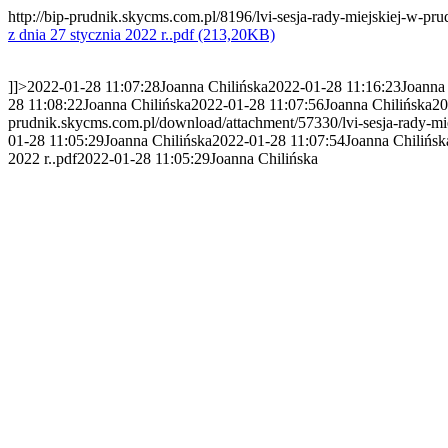
http://bip-prudnik.skycms.com.pl/8196/lvi-sesja-rady-miejskiej-w-pru
z dnia 27 stycznia 2022 r..pdf (213,20KB)
]]>
2022-01-28 11:07:28
Joanna Chilińska
2022-01-28 11:16:23
Joanna
28 11:08:22
Joanna Chilińska
2022-01-28 11:07:56
Joanna Chilińska
20
prudnik.skycms.com.pl/download/attachment/57330/lvi-sesja-rady-mie
01-28 11:05:29
Joanna Chilińska
2022-01-28 11:07:54
Joanna Chilińsk
2022 r..pdf
2022-01-28 11:05:29
Joanna Chilińska