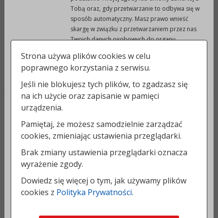
Załączniki
Tobą oraz, gdy przetwarzanie to odbywa się w
sposób automatyczny. Masz prawo wnieść
skargę w związku z przetwarzaniem przez nas
Twoich danych osobowych do organu
Rejestr zmian
nadzorczego, którym jest Urząd Ochrony
Strona używa plików cookies w celu
Danych Osobowych (adres: Urząd Ochrony
poprawnego korzystania z serwisu.
Danych Osobowych, ul. Stawki 2, 00-193
Powrót do poprzedniej strony »
Warszawa).
Jeśli nie blokujesz tych plików, to zgadzasz się
na ich użycie oraz zapisanie w pamięci
3. Informacja o plikach cookies.
urządzenia.
DANE ADRESOWE:
Serwis korzysta z plików cookies.
Pliki cookies (tzw. „ciasteczka”) stanowią dane informatyczne, w
Pamiętaj, że możesz samodzielnie zarządzać
szczególności pliki tekstowe, które przechowywane są w
Urząd Miejski w Prudniku
cookies, zmieniając ustawienia przeglądarki.
urządzeniu końcowym Użytkownika Serwisu i przeznaczone są
48-200 Prudnik
Brak zmiany ustawienia przeglądarki oznacza
do korzystania ze stron internetowych Serwisu. Cookies
ul. Kościuszki 3
zazwyczaj zawierają nazwę strony internetowej, z której
wyrażenie zgody.
pochodzą, czas przechowywania ich na urządzeniu końcowym
KONTAKT:
Dowiedz się więcej o tym, jak używamy plików
oraz unikalny numer.
cookies z
Polityka Prywatności
.
Podmiotem zamieszczającym na urządzeniu końcowym
tel.:
77 40 66 200-202
Użytkownika Serwisu pliki cookies oraz uzyskującym do nich
faks: 77 40 66 228
dostęp jest Operator hostingowy.