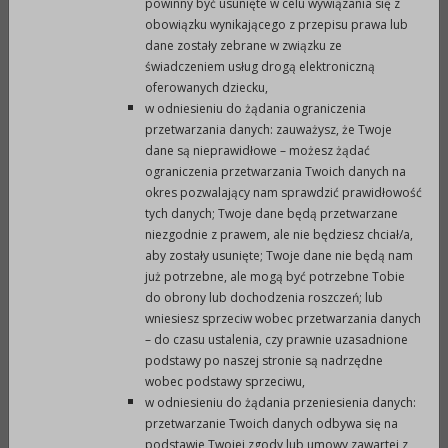
powinny być usunięte w celu wywiązania się z
obowiązku wynikającego z przepisu prawa lub
dane zostały zebrane w związku ze
świadczeniem usług drogą elektroniczną
Druk
XML
oferowanych dziecku,
w odniesieniu do żądania ograniczenia
Metryczka
przetwarzania danych: zauważysz, że Twoje
dane są nieprawidłowe – możesz żądać
ograniczenia przetwarzania Twoich danych na
okres pozwalający nam sprawdzić prawidłowość
wytworzono:
24-01-2018
p
tych danych; Twoje dane będą przetwarzane
niezgodnie z prawem, ale nie będziesz chciał/a,
aby zostały usunięte; Twoje dane nie będą nam
opublikowano:
24-01-2018 10:49
p
już potrzebne, ale mogą być potrzebne Tobie
do obrony lub dochodzenia roszczeń; lub
wniesiesz sprzeciw wobec przetwarzania danych
zmodyfikowano:
30-01-2018 10:52
p
– do czasu ustalenia, czy prawnie uzasadnione
podstawy po naszej stronie są nadrzędne
wobec podstawy sprzeciwu,
podmiot
Urząd Miejski w
o
w odniesieniu do żądania przeniesienia danych:
udostępniający:
Prudniku
przetwarzanie Twoich danych odbywa się na
podstawie Twojej zgody lub umowy zawartej z