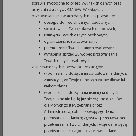
sprawie swobodnego przepływu takich danych oraz
kryteriów, dokumentów niezbędnych do
uchylenia dyrektywy 95/46/W. W związku z
potwierdzenia tych kryteriów oraz wartości punktów
przetwarzaniem Twoich danych masz prawo do:
branych pod uwagę w drugim etapie postępowania
dostępu do Twoich danych osobowych,
....pdf (1,47MB)
sprostowania Twoich danych osobowych,
usunięcia Twoich danych osobowych,
Druk nr 904 - Projekt uchwały w sprawei trybu
ograniczenia ich przetwarzania,
udzielania i rozliczania dotacji dla publicznych szkół
przenoszenia Twoich danych osobowych,
wyrażenia sprzeciwu wobec przetwarzania
oraz publicznych i niepublicznych przedszkoli
Twoich danych osobowych.
prowadzonych na terenie Gminy Prudnik przez osoby
Z uprawnień tych możesz skorzystać gdy:
fizyczne lub ososby prawne niebędące ....pdf (3,83MB)
w odniesieniu do żądania sprostowania danych:
zauważysz, że Twoje dane są nieprawidłowe lub
Druk nr 905 - Projekt uchwały zmieniającej uchwałę
niekompletne,
w sprawie wieloletniego planu rozwoju i modernizacji
w odniesieniu do żądania usunięcia danych:
urządzeń wodociągowych i urządzeń
Twoje dane nie będą już niezbędne do celów,
kanalizacyjnych.pdf (5,26MB)
dla których zostały zebrane przez
Administratora; cofniesz swoją zgodę na
Druk nr 906 - Projekt uchwały zmieniającej uchwałę
przetwarzanie danych; zgłosisz sprzeciw wobec
w sprawie uchwalenia planu pracy Rady Miejskiej.pdf
przetwarzania Twoich danych; Twoje dane będą
przetwarzane niezgodnie z prawem; dane
(975,75KB)