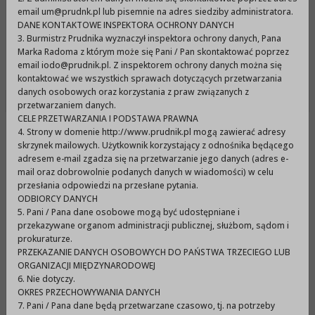
Urząd Miejski w Prudniku
email um@prudnk.pl lub pisemnie na adres siedziby administratora.
DANE KONTAKTOWE INSPEKTORA OCHRONY DANYCH
3. Burmistrz Prudnika wyznaczył inspektora ochrony danych, Pana
Marka Radoma z którym może się Pani / Pan skontaktować poprzez
Menu
email iodo@prudnik.pl. Z inspektorem ochrony danych można się
kontaktować we wszystkich sprawach dotyczących przetwarzania
danych osobowych oraz korzystania z praw związanych z
przetwarzaniem danych.
CELE PRZETWARZANIA I PODSTAWA PRAWNA
AKTY PRAWNE
Projekty uchwał Rady Miejskiej 2014-2018
4. Strony w domenie http://www.prudnik.pl mogą zawierać adresy
skrzynek mailowych. Użytkownik korzystający z odnośnika będącego
PROJEKTY UCHWAŁ RADY
adresem e-mail zgadza się na przetwarzanie jego danych (adres e-
mail oraz dobrowolnie podanych danych w wiadomości) w celu
MIEJSKIEJ W PRUDNIKU -
przesłania odpowiedzi na przesłane pytania.
Sesja L z dnia 31 stycznia
ODBIORCY DANYCH
5. Pani / Pana dane osobowe mogą być udostępniane i
2018 r.
przekazywane organom administracji publicznej, służbom, sądom i
prokuraturze.
PRZEKAZANIE DANYCH OSOBOWYCH DO PAŃSTWA TRZECIEGO LUB
ORGANIZACJI MIĘDZYNARODOWEJ
Druk nr 886 - Sprawozdanie z wysokości średnich
6. Nie dotyczy.
wynagrodzeń nauczycieli na poszczególnych
OKRES PRZECHOWYWANIA DANYCH
stopniach awansu zawodowego w szkołach
7. Pani / Pana dane będą przetwarzane czasowo, tj. na potrzeby