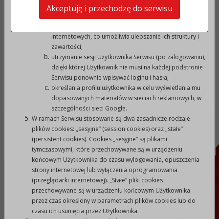
e-mail:
um@prudnik.pl
Pliki cookies wykorzystywane są w następujących celach:
Akceptuję i przechodzę do serwisu
strona www:
prudnik.pl
tworzenia statystyk, które pomagają zrozumieć, w jaki
sposób Użytkownicy Serwisu korzystają ze stron
INFORMACJE DODATKOWE:
internetowych, co umożliwia ulepszanie ich struktury i
zawartości;
utrzymanie sesji Użytkownika Serwisu (po zalogowaniu),
NIP: 755 19 11 362
dzięki której Użytkownik nie musi na każdej podstronie
REGON: 531413188
Serwisu ponownie wpisywać loginu i hasła;
Numer konta: 57 8905 0000 2001 0000 0215 0104
określania profilu użytkownika w celu wyświetlania mu
EBO:
dopasowanych materiałów w sieciach reklamowych, w
szczególności sieci Google.
W ramach Serwisu stosowane są dwa zasadnicze rodzaje
plików cookies: „sesyjne” (session cookies) oraz „stałe”
(persistent cookies). Cookies „sesyjne” są plikami
tymczasowymi, które przechowywane są w urządzeniu
końcowym Użytkownika do czasu wylogowania, opuszczenia
strony internetowej lub wyłączenia oprogramowania
Deklaracja dostępności
(przeglądarki internetowej). „Stałe” pliki cookies
przechowywane są w urządzeniu końcowym Użytkownika
Polityka prywatności
przez czas określony w parametrach plików cookies lub do
czasu ich usunięcia przez Użytkownika.