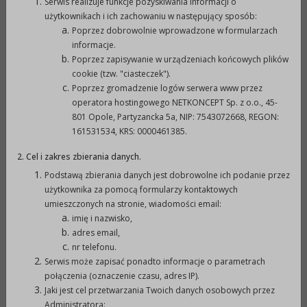
Serwis realizuje funkcje pozyskiwania informacji o
Komisji Rewizyjnej 2017.pdf (285,20KB)
użytkownikach i ich zachowaniu w następujący sposób:
Poprzez dobrowolnie wprowadzone w formularzach
Informacja nt. programów z zakresu ochrony
informacje.
środowiska realizowanych przez Gminę w 2017 r.:
Poprzez zapisywanie w urządzeniach końcowych plików
cookie (tzw. "ciasteczek").
Druk nr 894 - Unieszkodliwianie wyrobów
Poprzez gromadzenie logów serwera www przez
zawierających azbest z terenu Gminy Prudnik.pdf
operatora hostingowego NETKONCEPT Sp. z o.o., 45-
(1,35MB)
801 Opole, Partyzancka 5a, NIP: 7543072668, REGON:
161531534, KRS: 0000461385.
Druk nr 895 - Likwidacja niskiej emisji.pdf (4,37MB)
2. Cel i zakres zbierania danych.
Druk nr 896 - Projekt uchwały w sprawie zmian w
Podstawą zbierania danych jest dobrowolne ich podanie przez
budżecie Gminy Prudnik na 2018 rok.pdf (1,09MB)
użytkownika za pomocą formularzy kontaktowych
Druk nr 897 - Projekt uchwały zmieniającej uchwałę
umieszczonych na stronie, wiadomości email:
imię i nazwisko,
w sprawie uchwalenia Wieloletniej Prognozy
adres email,
Finansowej Gminy Prudnik na lata 2018-2021.pdf
nr telefonu.
(5,34MB)
Serwis może zapisać ponadto informacje o parametrach
połączenia (oznaczenie czasu, adres IP).
Druk nr 898 - Projekt uchwały w sprawie
Jaki jest cel przetwarzania Twoich danych osobowych przez
obciążenia nieruchomości gruntowej.pdf (703,52KB)
Administratora: