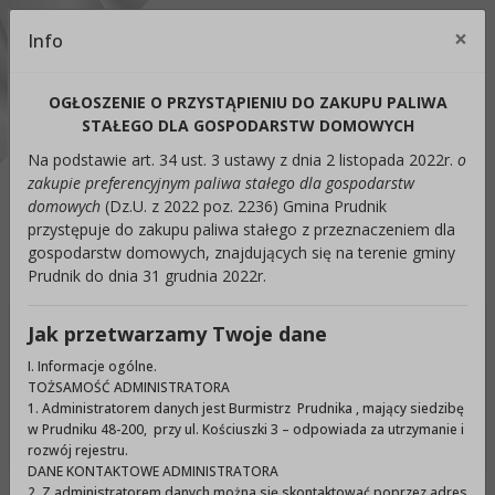
Kontrast:
×
Info
Cl
C1
C2
C3
C4
Zmień kontrast na domyślny
OGŁOSZENIE O PRZYSTĄPIENIU DO ZAKUPU PALIWA
Rozmiar czcionki:
Odstępy:
Reset:
STAŁEGO DLA GOSPODARSTW DOMOWYCH
Na podstawie art. 34 ust. 3 ustawy z dnia 2 listopada 2022r.
o
A
A+
A++
Zmień odstęp między literami
Zmień interlinię i margines
Przywróć ustawi
zakupie preferencyjnym paliwa stałego dla gospodarstw
domowych
(Dz.U. z 2022 poz. 2236) Gmina Prudnik
Lektor:
przystępuje do zakupu paliwa stałego z przeznaczeniem dla
gospodarstw domowych, znajdujących się na terenie gminy
Czytaj odnośniki
Czytaj tekst
Prudnik do dnia 31 grudnia 2022r.
Jak przetwarzamy Twoje dane
Ukryj panel ułatwień dostępu
I. Informacje ogólne.
TOŻSAMOŚĆ ADMINISTRATORA
Wyszukiwarka
1. Administratorem danych jest Burmistrz Prudnika , mający siedzibę
Szuka
w Prudniku 48-200, przy ul. Kościuszki 3 – odpowiada za utrzymanie i
rozwój rejestru.
DANE KONTAKTOWE ADMINISTRATORA
2. Z administratorem danych można się skontaktować poprzez adres