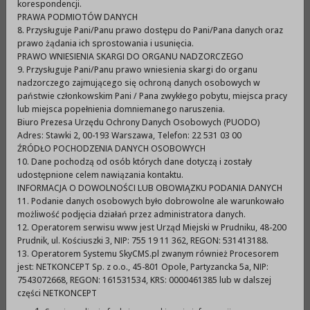
korespondencji.
prowadzonych przez jednostkę samorządu
PRAWA PODMIOTÓW DANYCH
terytorialnego.pdf (449,29KB)
8. Przysługuje Pani/Panu prawo dostępu do Pani/Pana danych oraz
prawo żądania ich sprostowania i usunięcia.
Druk nr 887 - Sprawozdanie z realizacji Planu Pracy
PRAWO WNIESIENIA SKARGI DO ORGANU NADZORCZEGO
Rady Miejskiej za 2017.pdf (302,79KB)
9. Przysługuje Pani/Panu prawo wniesienia skargi do organu
nadzorczego zajmującego się ochroną danych osobowych w
Druk nr 888 - Sprawozdanie z realizacji Planu Pracy
państwie członkowskim Pani / Pana zwykłego pobytu, miejsca pracy
lub miejsca popełnienia domniemanego naruszenia.
Komisji Spraw Obywatelskich 2017.pdf (289,94KB)
Biuro Prezesa Urzędu Ochrony Danych Osobowych (PUODO)
Druk nr 889 - Sprawozdanie z realizacji Planu Pracy
Adres: Stawki 2, 00-193 Warszawa, Telefon: 22 531 03 00
ŹRÓDŁO POCHODZENIA DANYCH OSOBOWYCH
Komisji Oświaty za 2017.pdf (290,46KB)
10. Dane pochodzą od osób których dane dotyczą i zostały
udostępnione celem nawiązania kontaktu.
Druk nr 890 -Sprawozdanie z realizacji Planu Pracy
INFORMACJA O DOWOLNOŚCI LUB OBOWIĄZKU PODANIA DANYCH
Komisji ds. Wsi za 2017.pdf (288,76KB)
11. Podanie danych osobowych było dobrowolne ale warunkowało
możliwość podjęcia działań przez administratora danych.
Druk nr 891 - Sprawozdanie z realizacji Planu Pracy
12. Operatorem serwisu www jest Urząd Miejski w Prudniku, 48-200
Komisji Budżetu za 2017.pdf (290,46KB)
Prudnik, ul. Kościuszki 3, NIP: 755 19 11 362, REGON: 531413188.
13. Operatorem Systemu SkyCMS.pl zwanym również Procesorem
Druk nr 892 - Sprawozdanie z realizacji Planu Pracy
jest: NETKONCEPT Sp. z o.o., 45-801 Opole, Partyzancka 5a, NIP:
7543072668, REGON: 161531534, KRS: 0000461385 lub w dalszej
Komisji Budownictwa za 2017.pdf (292,86KB)
części NETKONCEPT
Druk nr 893 - Sprawozdanie z realizacji Planu Pracy