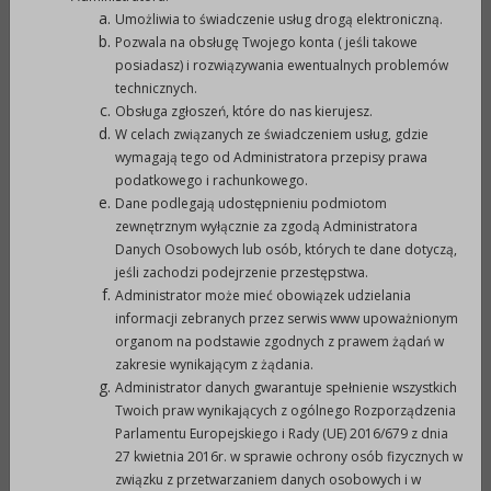
Umożliwia to świadczenie usług drogą elektroniczną.
Druk nr 899 - Projekt uchwały w sprawie
Pozwala na obsługę Twojego konta ( jeśli takowe
obciążenia nieruchomości gruntowej.pdf (810,17KB)
posiadasz) i rozwiązywania ewentualnych problemów
technicznych.
Druk nr 900 - Projekt uchwały w sprawie zamiany
Obsługa zgłoszeń, które do nas kierujesz.
nieruchomości zabudowanych.pdf (237,31KB)
W celach związanych ze świadczeniem usług, gdzie
wymagają tego od Administratora przepisy prawa
Druk nr 901 - Projekt uchwały w sprawie
podatkowego i rachunkowego.
przystąpienia do sporządzenia zmiany miejscowego
Dane podlegają udostępnieniu podmiotom
planu zagospodarowania przestrzennego
zewnętrznym wyłącznie za zgodą Administratora
obejmującego obszar części wsi Niemysłowice, części
Danych Osobowych lub osób, których te dane dotyczą,
jeśli zachodzi podejrzenie przestępstwa.
wsi Rudziczka...pdf (2,75MB)
Administrator może mieć obowiązek udzielania
Załacznik nr 1 do druku nr 902.pdf (2,02MB)
informacji zebranych przez serwis www upoważnionym
organom na podstawie zgodnych z prawem żądań w
Druk nr 902 - Projekt uchwały w sprawie
zakresie wynikającym z żądania.
uchwalenia zmiany studium uwarunkowań i
Administrator danych gwarantuje spełnienie wszystkich
kierunków zagospodarowania przestrzennego gminy
Twoich praw wynikających z ogólnego Rozporządzenia
Parlamentu Europejskiego i Rady (UE) 2016/679 z dnia
Prudnik.pdf (2,35MB)
27 kwietnia 2016r. w sprawie ochrony osób fizycznych w
Druk nr 903 - Projekt uchwły w sprawie określenia
związku z przetwarzaniem danych osobowych i w