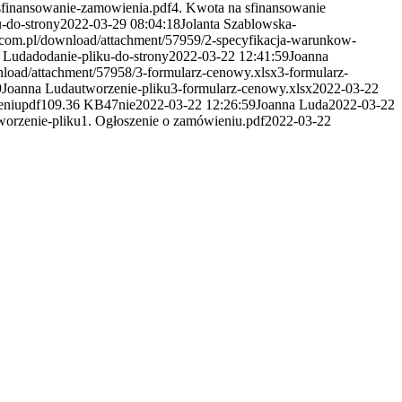
-sfinansowanie-zamowienia.pdf
4. Kwota na sfinansowanie
u-do-strony
2022-03-29 08:04:18
Jolanta Szablowska-
s.com.pl/download/attachment/57959/2-specyfikacja-warunkow-
 Luda
dodanie-pliku-do-strony
2022-03-22 12:41:59
Joanna
nload/attachment/57958/3-formularz-cenowy.xlsx
3-formularz-
9
Joanna Luda
utworzenie-pliku
3-formularz-cenowy.xlsx
2022-03-22
eniu
pdf
109.36 KB
47
nie
2022-03-22 12:26:59
Joanna Luda
2022-03-22
worzenie-pliku
1. Ogłoszenie o zamówieniu.pdf
2022-03-22