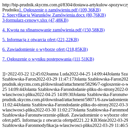
http://bip-prudnik.skycms.com.pl/8304/dostawa-artykulow-spozywcz
Prudniku
1. Ogłoszenie o zamówieniu.pdf (109,36KB)
2. Specyfikacja Warunków Zamówienia.docx (80,76KB)
3-formularz-cenowy.xlsx (47,48KB)
4. Kwota na sfinansowanie zamówienia.pdf (150,58KB)
5. Informacja z otwarcia ofert (221,22KB)
6. Zawiadomienie o wyborze ofert (218,85KB)
7. Ogłoszenie o wyniku postępowania (111,51KB)
]]>
2022-03-22 12:45:02
Joanna Luda
2022-04-25 14:09:44
Jolanta Sz
Szablowska-Faron
2022-03-29 11:47:17
Jolanta Szablowska-Faron
202
prudnik.skycms.com.pl/download/attachment/58296/7-ogloszenie-o-
25 14:09:44
Jolanta Szablowska-Faron
dodanie-pliku-do-strony
2022-0
wlasciwosci-pliku
2022-04-25 14:09:30
Jolanta Szablowska-Faron
utw
prudnik.skycms.com.pl/download/attachment/58071/6-zawiadomienie
11:02:44
Jolanta Szablowska-Faron
dodanie-pliku-do-strony
2022-03-3
wlasciwosci-pliku
2022-03-30 11:02:27
Jolanta Szablowska-Faron
mod
Szablowska-Faron
utworzenie-pliku
6. Zawiadomienie o wyborze ofer
ofert.pdf
5. Informacja z otwarcia ofert
pdf
221.22 KB
36
nie
2022-03-29
Szablowska-Faron
modyfikacja-wlasciwosci-pliku
2022-03-29 11:46: