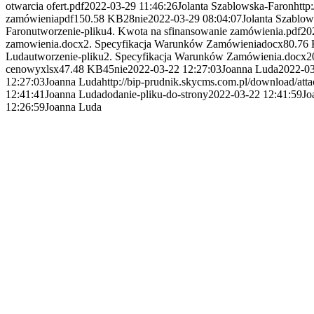
otwarcia ofert.pdf
2022-03-29 11:46:26
Jolanta Szablowska-Faron
http
zamówienia
pdf
150.58 KB
28
nie
2022-03-29 08:04:07
Jolanta Szablo
Faron
utworzenie-pliku
4. Kwota na sfinansowanie zamówienia.pdf
20
zamowienia.docx
2. Specyfikacja Warunków Zamówienia
docx
80.76
Luda
utworzenie-pliku
2. Specyfikacja Warunków Zamówienia.docx
2
cenowy
xlsx
47.48 KB
45
nie
2022-03-22 12:27:03
Joanna Luda
2022-03
12:27:03
Joanna Luda
http://bip-prudnik.skycms.com.pl/download/at
12:41:41
Joanna Luda
dodanie-pliku-do-strony
2022-03-22 12:41:59
Jo
12:26:59
Joanna Luda