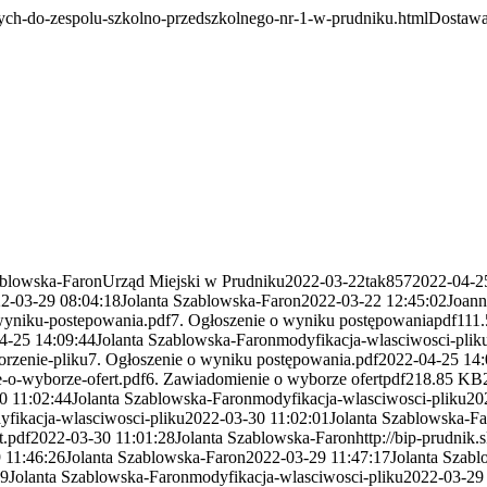
ych-do-zespolu-szkolno-przedszkolnego-nr-1-w-prudniku.html
Dostawa
ablowska-Faron
Urząd Miejski w Prudniku
2022-03-22
tak
857
2022-04-2
2-03-29 08:04:18
Jolanta Szablowska-Faron
2022-03-22 12:45:02
Joann
wyniku-postepowania.pdf
7. Ogłoszenie o wyniku postępowania
pdf
111
4-25 14:09:44
Jolanta Szablowska-Faron
modyfikacja-wlasciwosci-plik
orzenie-pliku
7. Ogłoszenie o wyniku postępowania.pdf
2022-04-25 14:
-o-wyborze-ofert.pdf
6. Zawiadomienie o wyborze ofert
pdf
218.85 KB
0 11:02:44
Jolanta Szablowska-Faron
modyfikacja-wlasciwosci-pliku
20
yfikacja-wlasciwosci-pliku
2022-03-30 11:02:01
Jolanta Szablowska-F
t.pdf
2022-03-30 11:01:28
Jolanta Szablowska-Faron
http://bip-prudnik
 11:46:26
Jolanta Szablowska-Faron
2022-03-29 11:47:17
Jolanta Szab
59
Jolanta Szablowska-Faron
modyfikacja-wlasciwosci-pliku
2022-03-29 