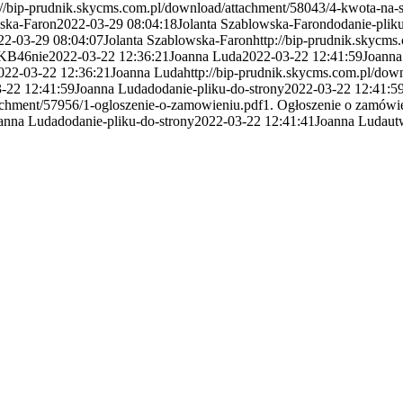
://bip-prudnik.skycms.com.pl/download/attachment/58043/4-kwota-na
wska-Faron
2022-03-29 08:04:18
Jolanta Szablowska-Faron
dodanie-plik
22-03-29 08:04:07
Jolanta Szablowska-Faron
http://bip-prudnik.skycm
 KB
46
nie
2022-03-22 12:36:21
Joanna Luda
2022-03-22 12:41:59
Joanna
022-03-22 12:36:21
Joanna Luda
http://bip-prudnik.skycms.com.pl/dow
-22 12:41:59
Joanna Luda
dodanie-pliku-do-strony
2022-03-22 12:41:5
tachment/57956/1-ogloszenie-o-zamowieniu.pdf
1. Ogłoszenie o zamówi
anna Luda
dodanie-pliku-do-strony
2022-03-22 12:41:41
Joanna Luda
ut