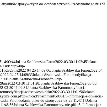
 artykułów spożywczych do Zespołu Szkolno Przedszkolnego nr 1 w
5 14:09:44
Jolanta Szablowska-Faron
2022-03-30 11:02:45
Jolanta
a Luda
http://bip-
.51 KB
23
nie
2022-04-25 14:09:06
Jolanta Szablowska-Faron
2022-04-
u
2022-04-25 14:09:33
Jolanta Szablowska-Faron
modyfikacja-
09:06
Jolanta Szablowska-Faron
http://bip-
28
nie
2022-03-30 11:01:28
Jolanta Szablowska-Faron
2022-03-30
22-03-30 11:02:31
Jolanta Szablowska-Faron
modyfikacja-
aron
modyfikacja-wlasciwosci-pliku
2022-03-30 11:01:56
Jolanta
.skycms.com.pl/download/attachment/58051/5-informacja-z-otwarcia-
lowska-Faron
dodanie-pliku-do-strony
2022-03-29 11:47:17
Jolanta
11:46:56
Jolanta Szablowska-Faron
utworzenie-pliku
5. Informacja z