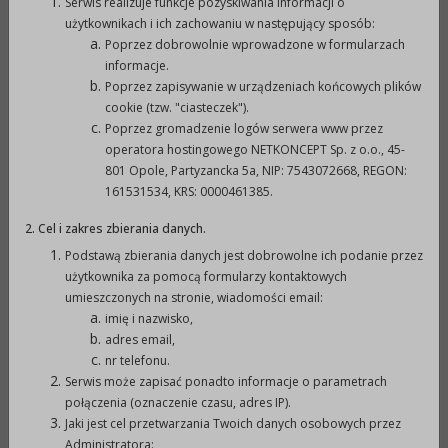
Serwis realizuje funkcje pozyskiwania informacji o
użytkownikach i ich zachowaniu w następujący sposób:
Rys. 2 - Piwnice - rzut - ul. Chrobrego 16 (222,68KB)
Poprzez dobrowolnie wprowadzone w formularzach
Rys. 3 - Piwnice -Węzeł - ul. Chrobrego 16
informacje.
(285,78KB)
Poprzez zapisywanie w urządzeniach końcowych plików
cookie (tzw. "ciasteczek").
4. Kwota na sfinansowanie zamówienia (172,81KB)
Poprzez gromadzenie logów serwera www przez
operatora hostingowego NETKONCEPT Sp. z o.o., 45-
5. Informacja z otwarcia ofert (188,26KB)
801 Opole, Partyzancka 5a, NIP: 7543072668, REGON:
6. Zawiadomienie o wyborze najkorzystniejszej
161531534, KRS: 0000461385.
oferty (221,72KB)
2. Cel i zakres zbierania danych.
7. Ogłoszenie o wyniku postępowania (66,01KB)
Podstawą zbierania danych jest dobrowolne ich podanie przez
użytkownika za pomocą formularzy kontaktowych
umieszczonych na stronie, wiadomości email:
imię i nazwisko,
adres email,
Druk
XML
nr telefonu.
Serwis może zapisać ponadto informacje o parametrach
Metryczka
połączenia (oznaczenie czasu, adres IP).
Jaki jest cel przetwarzania Twoich danych osobowych przez
Administratora: