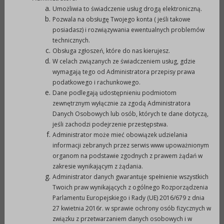
p
Umożliwia to świadczenie usług drogą elektroniczną.
wytworzono:
21-03-2022
S
Pozwala na obsługę Twojego konta ( jeśli takowe
posiadasz) i rozwiązywania ewentualnych problemów
technicznych.
p
opublikowano:
21-03-2022 09:58
Obsługa zgłoszeń, które do nas kierujesz.
S
W celach związanych ze świadczeniem usług, gdzie
wymagają tego od Administratora przepisy prawa
p
podatkowego i rachunkowego.
zmodyfikowano:
29-04-2022 08:27
S
Dane podlegają udostępnieniu podmiotom
zewnętrznym wyłącznie za zgodą Administratora
Danych Osobowych lub osób, których te dane dotyczą,
podmiot
Urząd Miejski w
o
jeśli zachodzi podejrzenie przestępstwa.
udostępniający:
Prudniku
Administrator może mieć obowiązek udzielania
informacji zebranych przez serwis www upoważnionym
organom na podstawie zgodnych z prawem żądań w
Załączniki
zakresie wynikającym z żądania.
Administrator danych gwarantuje spełnienie wszystkich
Twoich praw wynikających z ogólnego Rozporządzenia
Rejestr zmian
Parlamentu Europejskiego i Rady (UE) 2016/679 z dnia
27 kwietnia 2016r. w sprawie ochrony osób fizycznych w
związku z przetwarzaniem danych osobowych i w
Powrót do poprzedniej strony »