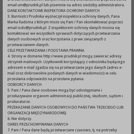
Urząd Miejski w Prudniku
email um@prudnk.pl lub pisemnie na adres siedziby administratora.
DANE KONTAKTOWE INSPEKTORA OCHRONY DANYCH
3. Burmistrz Prudnika wyznaczył inspektora ochrony danych, Pana
Marka Radoma z którym może się Pani / Pan skontaktować poprzez
Menu
email iodo@prudnik.pl. Z inspektorem ochrony danych można się
kontaktować we wszystkich sprawach dotyczących przetwarzania
danych osobowych oraz korzystania z praw związanych z
przetwarzaniem danych.
CELE PRZETWARZANIA I PODSTAWA PRAWNA
4. Strony w domenie http://www.prudnik.pl mogą zawierać adresy
Likwidacja
skrzynek mailowych. Użytkownik korzystający z odnośnika będącego
wysokoemisyjnych,
adresem e-mail zgadza się na przetwarzanie jego danych (adres e-
mail oraz dobrowolnie podanych danych w wiadomości) w celu
indywidualnych źródeł
przesłania odpowiedzi na przesłane pytania.
ODBIORCY DANYCH
ciepła w lokalach
5. Pani / Pana dane osobowe mogą być udostępniane i
komunalnych gminy
przekazywane organom administracji publicznej, służbom, sądom i
prokuraturze.
Prudnik.
PRZEKAZANIE DANYCH OSOBOWYCH DO PAŃSTWA TRZECIEGO LUB
ORGANIZACJI MIĘDZYNARODOWEJ
6. Nie dotyczy.
OKRES PRZECHOWYWANIA DANYCH
1. Ogłoszenie o zamówieniu (109,57KB)
7. Pani / Pana dane będą przetwarzane czasowo, tj. na potrzeby