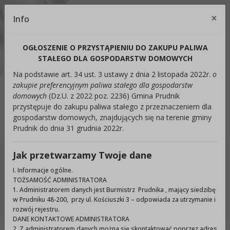
Kontrast:
×
Info
Cl
C1
C2
C3
C4
Zmień kontrast na domyślny
OGŁOSZENIE O PRZYSTĄPIENIU DO ZAKUPU PALIWA
Rozmiar czcionki:
Odstępy:
Reset:
STAŁEGO DLA GOSPODARSTW DOMOWYCH
Na podstawie art. 34 ust. 3 ustawy z dnia 2 listopada 2022r.
o
A
A+
A++
Zmień odstęp między literami
Zmień interlinię i margines
Przywróć ustawi
zakupie preferencyjnym paliwa stałego dla gospodarstw
domowych
(Dz.U. z 2022 poz. 2236) Gmina Prudnik
Lektor:
przystępuje do zakupu paliwa stałego z przeznaczeniem dla
gospodarstw domowych, znajdujących się na terenie gminy
Czytaj odnośniki
Czytaj tekst
Prudnik do dnia 31 grudnia 2022r.
Jak przetwarzamy Twoje dane
Ukryj panel ułatwień dostępu
I. Informacje ogólne.
TOŻSAMOŚĆ ADMINISTRATORA
Wyszukiwarka
1. Administratorem danych jest Burmistrz Prudnika , mający siedzibę
Szuka
w Prudniku 48-200, przy ul. Kościuszki 3 – odpowiada za utrzymanie i
rozwój rejestru.
DANE KONTAKTOWE ADMINISTRATORA
2. Z administratorem danych można się skontaktować poprzez adres