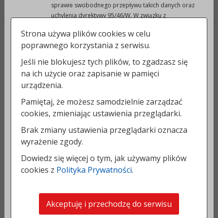
sprawie swobodnego przepływu takich danych oraz
uchylenia dyrektywy 95/46/W. W związku z
przetwarzaniem Twoich danych masz prawo do:
Strona używa plików cookies w celu
dostępu do Twoich danych osobowych,
DANE ADRESOWE:
poprawnego korzystania z serwisu.
sprostowania Twoich danych osobowych,
usunięcia Twoich danych osobowych,
Urząd Miejski w Prudniku
Jeśli nie blokujesz tych plików, to zgadzasz się
ograniczenia ich przetwarzania,
48-200 Prudnik
na ich użycie oraz zapisanie w pamięci
przenoszenia Twoich danych osobowych,
ul. Kościuszki 3
urządzenia.
wyrażenia sprzeciwu wobec przetwarzania
Twoich danych osobowych.
Pamiętaj, że możesz samodzielnie zarządzać
KONTAKT:
Z uprawnień tych możesz skorzystać gdy:
cookies, zmieniając ustawienia przeglądarki.
w odniesieniu do żądania sprostowania danych:
tel.:
77 40 66 200-202
zauważysz, że Twoje dane są nieprawidłowe lub
Brak zmiany ustawienia przeglądarki oznacza
faks: 77 40 66 228
niekompletne,
wyrażenie zgody.
w odniesieniu do żądania usunięcia danych:
e-mail:
um@prudnik.pl
Dowiedz się więcej o tym, jak używamy plików
Twoje dane nie będą już niezbędne do celów,
strona www:
prudnik.pl
dla których zostały zebrane przez
cookies z
Polityka Prywatności
.
Administratora; cofniesz swoją zgodę na
INFORMACJE DODATKOWE:
przetwarzanie danych; zgłosisz sprzeciw wobec
przetwarzania Twoich danych; Twoje dane będą
NIP: 755 19 11 362
Akceptuję i przechodzę do serwisu
przetwarzane niezgodnie z prawem; dane
REGON: 531413188