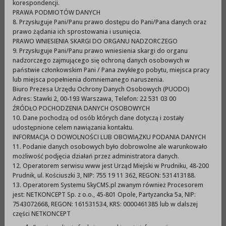
2. Specyfikacja warunków zamówienia (124,62KB)
korespondencji.
PRAWA PODMIOTÓW DANYCH
3. Programy Funkcjonalno - Użytkowe
8. Przysługuje Pani/Panu prawo dostępu do Pani/Pana danych oraz
prawo żądania ich sprostowania i usunięcia.
- ul. Traugutta 30 w Prudniku
PRAWO WNIESIENIA SKARGI DO ORGANU NADZORCZEGO
9. Przysługuje Pani/Panu prawo wniesienia skargi do organu
PFU - ul. Traugutta 30 (9,77MB)
nadzorczego zajmującego się ochroną danych osobowych w
PFU - ul. Traugutta 30 - Przedmiar (3,15MB)
państwie członkowskim Pani / Pana zwykłego pobytu, miejsca pracy
lub miejsca popełnienia domniemanego naruszenia.
Prud Traugutta 30 - Warunki ZEC 2020-10-27 bn
Biuro Prezesa Urzędu Ochrony Danych Osobowych (PUODO)
(213,34KB)
Adres: Stawki 2, 00-193 Warszawa, Telefon: 22 531 03 00
Rys1 - MapTra30 (111,16KB)
ŹRÓDŁO POCHODZENIA DANYCH OSOBOWYCH
10. Dane pochodzą od osób których dane dotyczą i zostały
Rys 2 - PiwTra30 (1,23MB)
udostępnione celem nawiązania kontaktu.
Rys 3 - PiwWęzTra30 (1,22MB)
INFORMACJA O DOWOLNOŚCI LUB OBOWIĄZKU PODANIA DANYCH
11. Podanie danych osobowych było dobrowolne ale warunkowało
- ul.Chrobrego 13 w Prudniku
możliwość podjęcia działań przez administratora danych.
12. Operatorem serwisu www jest Urząd Miejski w Prudniku, 48-200
PFU - ul. Chrobrego 16 (9,64MB)
Prudnik, ul. Kościuszki 3, NIP: 755 19 11 362, REGON: 531413188.
PFU - ul. Chrobrego 16 Przedmiar (2,98MB)
13. Operatorem Systemu SkyCMS.pl zwanym również Procesorem
jest: NETKONCEPT Sp. z o.o., 45-801 Opole, Partyzancka 5a, NIP:
Prud Chrobrego 16 - Warunki ZEC 2020-10-27 bn
7543072668, REGON: 161531534, KRS: 0000461385 lub w dalszej
(222,01KB)
części NETKONCEPT
Rys. 1 - Mapa - ul. Chrobrego 16 (437,46KB)