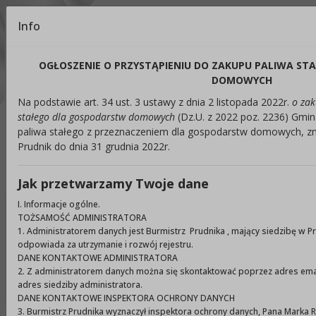
Kontrast:
Info
C1
C2
C3
C4
Zmień kontrast na domyślny
OGŁOSZENIE O PRZYSTĄPIENIU DO ZAKUPU PALIWA S
Rozmiar czcionki:
Odstępy:
Reset:
DOMOWYCH
Na podstawie art. 34 ust. 3 ustawy z dnia 2 listopada 2022r.
o zak
A
A+
A++
Zmień odstęp między literami
Zmień interlinię i margines
Przywróć ustawi
stałego dla gospodarstw domowych
(Dz.U. z 2022 poz. 2236) Gmin
paliwa stałego z przeznaczeniem dla gospodarstw domowych, zna
Lektor:
Prudnik do dnia 31 grudnia 2022r.
Czytaj odnośniki
Czytaj tekst
Jak przetwarzamy Twoje dane
I. Informacje ogólne.
TOŻSAMOŚĆ ADMINISTRATORA
Ukryj panel ułatwień dostępu
1. Administratorem danych jest Burmistrz Prudnika , mający siedzibę w Pru
odpowiada za utrzymanie i rozwój rejestru.
DANE KONTAKTOWE ADMINISTRATORA
Wyszukiwarka
Szuka
2. Z administratorem danych można się skontaktować poprzez adres ema
adres siedziby administratora.
DANE KONTAKTOWE INSPEKTORA OCHRONY DANYCH
3. Burmistrz Prudnika wyznaczył inspektora ochrony danych, Pana Marka 