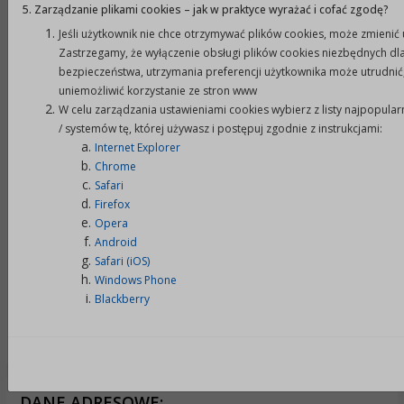
5. Zarządzanie plikami cookies – jak w praktyce wyrażać i cofać zgodę?
Metryczka
Jeśli użytkownik nie chce otrzymywać plików cookies, może zmienić 
Zastrzegamy, że wyłączenie obsługi plików cookies niezbędnych dla
bezpieczeństwa, utrzymania preferencji użytkownika może utrudni
uniemożliwić korzystanie ze stron www
wytworzono:
09-12-2021
p
W celu zarządzania ustawieniami cookies wybierz z listy najpopula
/ systemów tę, której używasz i postępuj zgodnie z instrukcjami:
Internet Explorer
opublikowano:
09-12-2021 14:19
p
Chrome
Safari
podmiot
Urząd Miejski w
Firefox
o
udostępniający:
Prudniku
Opera
Android
Safari (iOS)
Załączniki
Windows Phone
Blackberry
Powrót do poprzedniej strony »
DANE ADRESOWE: