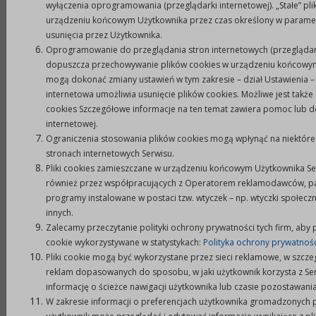
wyłączenia oprogramowania (przeglądarki internetowej). „Stałe” pl
Prudniku z dnia 25 listopada 2021 r. w sprawie
urządzeniu końcowym Użytkownika przez czas określony w parametr
uchwalenia Programu współpracy Gminy Prudnik z
usunięcia przez Użytkownika.
organizacjami pozarządowymi oraz innymi
Oprogramowanie do przeglądania stron internetowych (przeglądar
dopuszcza przechowywanie plików cookies w urządzeniu końcowym
podmiotami prowadzącymi działalność pożytku
mogą dokonać zmiany ustawień w tym zakresie – dział Ustawienia –
publicznego na rok 2022.
internetowa umożliwia usunięcie plików cookies. Możliwe jest takż
cookies Szczegółowe informacje na ten temat zawiera pomoc lub 
4.
Miejsce i termin zgłoszenia kandydatur.
internetowej.
Zgłoszenia kandydatur do komisji konkursowych
Ograniczenia stosowania plików cookies mogą wpłynąć na niektóre
do opiniowania ofert w otwartych konkursach
stronach internetowych Serwisu.
Pliki cookies zamieszczane w urządzeniu końcowym Użytkownika S
ofert na realizację zadań publicznych w 2022 roku
również przez współpracujących z Operatorem reklamodawców, pa
może dokonać organizacja pozarządowa oraz
programy instalowane w postaci tzw. wtyczek – np. wtyczki społec
podmioty wymienione w art. 3 ust. 3 ustawy o
innych.
działalności pożytku publicznego i o wolontariacie.
Zalecamy przeczytanie polityki ochrony prywatności tych firm, aby 
cookie wykorzystywane w statystykach:
Polityka ochrony prywatnośc
Zgłoszenia kandydatów na członków komisji
Pliki cookie mogą być wykorzystane przez sieci reklamowe, w szcze
konkursowych należy dokonać w formie pisemnej,
reklam dopasowanych do sposobu, w jaki użytkownik korzysta z S
informację o ścieżce nawigacji użytkownika lub czasie pozostawania
na formularzu zgłoszenia, stanowiącym załącznik
W zakresie informacji o preferencjach użytkownika gromadzonych 
do niniejszego ogłoszenia i złożyć w Urzędzie