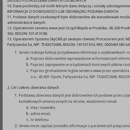
konkursowych w otwartych konkursach ofert
ŹRÓDŁO POCHODZENIA DANYCH OSOBOWYCH
10. Dane pochodzą od osób których dane dotyczą i zostały udostępnione
w 2022 roku w Gminie Prudnik
INFORMACJA O DOWOLNOŚCI LUB OBOWIĄZKU PODANIA DANYCH
11. Podanie danych osobowych było dobrowolne ale warunkowało możliw
Informacje ogólne.
administratora danych.
12. Operatorem serwisu www jest Urząd Miejski w Prudniku, 48-200 Prudnik,
Burmistrz Prudnika na podstawie art. 15 ust. 2d
362, REGON: 531413188.
13. Operatorem Systemu SkyCMS.pl zwanym również Procesorem jest: NET
ustawy z dnia 24 kwietnia 2003 r. o działalności
Partyzancka 5a, NIP: 7543072668, REGON: 161531534, KRS: 0000461385 l
pożytku publicznego i o wolontariacie (Dz. U. z
Serwis realizuje funkcje pozyskiwania informacji o użytkownikach i
2020 r. poz. 1057 z późn. zm.), ogłasza nabór
Poprzez dobrowolnie wprowadzone w formularzach informa
kandydatów na członków komisji konkursowych w
Poprzez zapisywanie w urządzeniach końcowych plików cookie
Poprzez gromadzenie logów serwera www przez operatora
otwartych konkursach ofert w 2022 roku.
o.o., 45-801 Opole, Partyzancka 5a, NIP: 7543072668, REGO
Przedstawione przez organizacje kandydatury
opiniowane będą przez Gminną Radę Działalności
2. Cel i zakres zbierania danych.
Pożytku Publicznego w Prudniku. W wyniku
Podstawą zbierania danych jest dobrowolne ich podanie przez uż
naboru zostanie utworzona lista kandydatów do
kontaktowych umieszczonych na stronie, wiadomości email:
imię i nazwisko,
opiniowania ofert w otwartych konkursach ofert
adres email,
na realizację zadań publicznych Gminy Prudnik w
nr telefonu.
2022 roku. Każdorazowo ogłaszając konkurs
Serwis może zapisać ponadto informacje o parametrach połączenia 