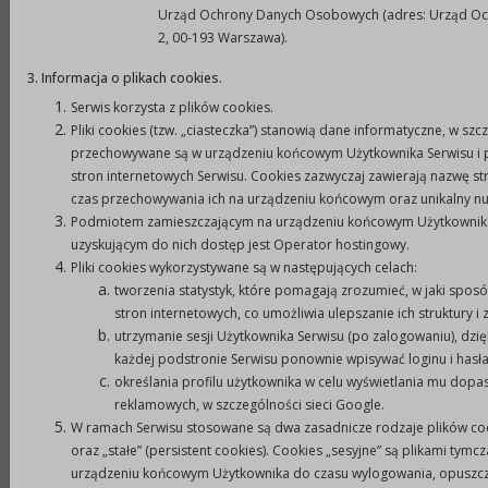
Urząd Ochrony Danych Osobowych (adres: Urząd Och
kwietnia 2003 r. o działalności pożytku
2, 00-193 Warszawa).
publicznego i o wolontariacie (Dz. U. z 2020 r.
poz. 1057 z późn. zm.);
3. Informacja o plikach cookies.
Serwis korzysta z plików cookies.
4) wyrażają zgodę na przetwarzanie swoich
Pliki cookies (tzw. „ciasteczka”) stanowią dane informatyczne, w szcz
danych osobowych zgodnie z ustawą z dnia 10
przechowywane są w urządzeniu końcowym Użytkownika Serwisu i p
maja 2018 r. o ochronie danych osobowych (Dz.
stron internetowych Serwisu. Cookies zazwyczaj zawierają nazwę str
czas przechowywania ich na urządzeniu końcowym oraz unikalny n
U. z 2019 r. poz. 1781).
Podmiotem zamieszczającym na urządzeniu końcowym Użytkownika S
3.
Zadania członka komisji konkursowej.
uzyskującym do nich dostęp jest Operator hostingowy.
Pliki cookies wykorzystywane są w następujących celach:
Zadaniem członka komisji konkursowej jest ocena
tworzenia statystyk, które pomagają zrozumieć, w jaki spos
złożonych ofert w otwartym konkursie ofert na
stron internetowych, co umożliwia ulepszanie ich struktury i 
realizację zadań publicznych pod względem
utrzymanie sesji Użytkownika Serwisu (po zalogowaniu), dzię
każdej podstronie Serwisu ponownie wpisywać loginu i hasła
formalnym i merytorycznym z uwzględnieniem
określania profilu użytkownika w celu wyświetlania mu dop
kryteriów określonych w treści ogłoszonego
reklamowych, w szczególności sieci Google.
konkursu. Tryb powoływania i zasady działania
W ramach Serwisu stosowane są dwa zasadnicze rodzaje plików cook
komisji konkursowych określone zostały w § 15
oraz „stałe” (persistent cookies). Cookies „sesyjne” są plikami ty
urządzeniu końcowym Użytkownika do czasu wylogowania, opuszcze
Uchwały Nr LII/875/2021 Rady Miejskiej w