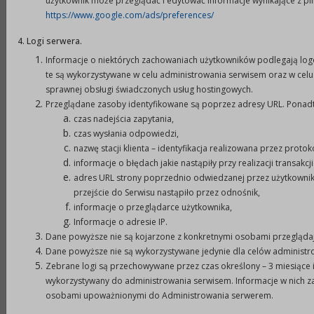
użytkownik może przeglądać i edytować informacje wynikające z pl
Miejskim w Prudniku, ul. Kościuszki 3, 48-200
https://www.google.com/ads/preferences/
Prudnik, w terminie do dnia
23 grudnia 2021 r
.
4. Logi serwera.
Informacje o niektórych zachowaniach użytkowników podlegają lo
ZASTĘPCA BURMISTRZA
te są wykorzystywane w celu administrowania serwisem oraz w celu 
sprawnej obsługi świadczonych usług hostingowych.
Przeglądane zasoby identyfikowane są poprzez adresy URL. Ponad
Jarosław Szóstka
czas nadejścia zapytania,
czas wysłania odpowiedzi,
Ogłoszenie o naborze na członków komisji
nazwę stacji klienta – identyfikacja realizowana przez protok
konkursowych w 2022 roku.pdf (565,42KB)
informacje o błędach jakie nastąpiły przy realizacji transakcj
adres URL strony poprzednio odwiedzanej przez użytkownika 
przejście do Serwisu nastąpiło przez odnośnik,
informacje o przeglądarce użytkownika,
Formularz zgłoszeniowy do pobrania:
Informacje o adresie IP.
Formularz zgłoszenia.doc (44,00KB)
Dane powyższe nie są kojarzone z konkretnymi osobami przeglądaj
Dane powyższe nie są wykorzystywane jedynie dla celów administ
Zebrane logi są przechowywane przez czas określony – 3 miesiące i
wykorzystywany do administrowania serwisem. Informacje w nich z
osobami upoważnionymi do Administrowania serwerem.
Druk
XML