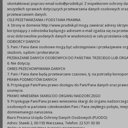
Urząd Miejski w Prudniku
skontaktować poprzez email iodo@prudnik.pl. Z inspektorem ochrony d
wszystkich sprawach dotyczących przetwarzania danych osobowych oraz 
przetwarzaniem danych.
CELE PRZETWARZANIA I PODSTAWA PRAWNA
Menu
4. Strony w domenie http://www.prudnik.pl mogą zawierać adresy skrzyn
korzystający z odnośnika będącego adresem e-mail zgadza się na przetw
oraz dobrowolnie podanych danych w wiadomości) w celu przesłania odp
ODBIORCY DANYCH
5. Pani / Pana dane osobowe mogą być udostępniane i przekazywane orga
służbom, sądom i prokuraturze.
Ogłoszenie naboru
PRZEKAZANIE DANYCH OSOBOWYCH DO PAŃSTWA TRZECIEGO LUB ORGA
kandydatów na członków
6. Nie dotyczy.
OKRES PRZECHOWYWANIA DANYCH
komisji konkursowych w
7. Pani / Pana dane będą przetwarzane czasowo, tj. na potrzeby korespon
PRAWA PODMIOTÓW DANYCH
otwartych konkursach ofert
8. Przysługuje Pani/Panu prawo dostępu do Pani/Pana danych oraz prawo
usunięcia.
w 2022 roku
PRAWO WNIESIENIA SKARGI DO ORGANU NADZORCZEGO
9. Przysługuje Pani/Panu prawo wniesienia skargi do organu nadzorczeg
osobowych w państwie członkowskim Pani / Pana zwykłego pobytu, miejsc
Burmistrz Prudnika
domniemanego naruszenia.
Biuro Prezesa Urzędu Ochrony Danych Osobowych (PUODO)
ogłasza nabór kandydatów na członków komisji
Adres: Stawki 2, 00-193 Warszawa, Telefon: 22 531 03 00