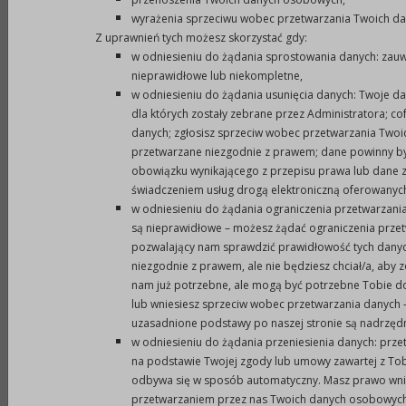
publicznego i o wolontariacie (Dz. U. z 2020 r. poz.
wyrażenia sprzeciwu wobec przetwarzania Twoich d
Z uprawnień tych możesz skorzystać gdy:
1057 z późn. zm.), którzy spełniają łącznie
w odniesieniu do żądania sprostowania danych: zauw
następujące kryteria:
nieprawidłowe lub niekompletne,
w odniesieniu do żądania usunięcia danych: Twoje da
1) są obywatelami RP i korzystają w pełni z
dla których zostały zebrane przez Administratora; c
praw publicznych;
danych; zgłosisz sprzeciw wobec przetwarzania Two
przetwarzane niezgodnie z prawem; dane powinny być
2) są wskazane przez organizacje
obowiązku wynikającego z przepisu prawa lub dane z
pozarządowe lub podmioty wymienione w art. 3
świadczeniem usług drogą elektroniczną oferowanych
ust. 3 ustawy z dnia 24 kwietnia 2003 r. o
w odniesieniu do żądania ograniczenia przetwarzani
działalności pożytku publicznego i o
są nieprawidłowe – możesz żądać ograniczenia prze
pozwalający nam sprawdzić prawidłowość tych dany
wolontariacie ( Dz. U. z 2020 r. poz. 1057 z późn.
niezgodnie z prawem, ale nie będziesz chciał/a, aby 
zm.), lecz nie reprezentują w/w organizacji lub
nam już potrzebne, ale mogą być potrzebne Tobie d
podmiotów, podczas ich udziału w konkursie;
lub wniesiesz sprzeciw wobec przetwarzania danych –
uzasadnione podstawy po naszej stronie są nadrzę
3) posiadają wiedzę w przedmiocie zadań
w odniesieniu do żądania przeniesienia danych: prz
publicznych oraz w zakresie działalności
na podstawie Twojej zgody lub umowy zawartej z Tob
organizacji pozarządowych i podmiotów
odbywa się w sposób automatyczny. Masz prawo wnie
wymienionych w art. 3 ust. 3 ustawy z dnia 24
przetwarzaniem przez nas Twoich danych osobowych