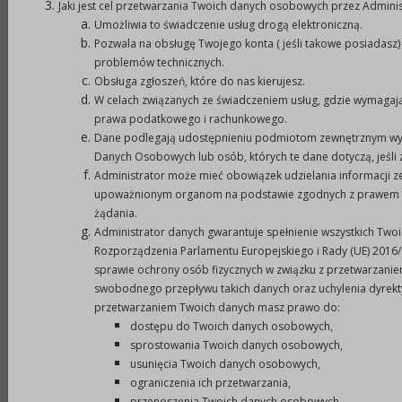
Burmistrz Prudnika, uwzględniając rodzaj zadania,
Jaki jest cel przetwarzania Twoich danych osobowych przez Adminis
Umożliwia to świadczenie usług drogą elektroniczną.
na które zostanie ogłoszony konkurs, powołuje
Pozwala na obsługę Twojego konta ( jeśli takowe posiadasz)
do komisji konkursowej dwóch przedstawicieli
problemów technicznych.
organizacji pozarządowych lub podmiotów
Obsługa zgłoszeń, które do nas kierujesz.
wymienionych w art. 3 ust. 3 ustawy z dnia 24
W celach związanych ze świadczeniem usług, gdzie wymagają
prawa podatkowego i rachunkowego.
kwietnia 2003 r. o działalności pożytku
Dane podlegają udostępnieniu podmiotom zewnętrznym wył
publicznego i o wolontariacie (Dz. U. z 2020 r. poz.
Danych Osobowych lub osób, których te dane dotyczą, jeśli
1057 z późn. zm.), z listy kandydatów na członków
Administrator może mieć obowiązek udzielania informacji 
komisji konkursowych. Udział w pracach komisji
upoważnionym organom na podstawie zgodnych z prawem ż
żądania.
konkursowej jest nieodpłatny i za udział w
Administrator danych gwarantuje spełnienie wszystkich Two
posiedzeniu jej członkom nie przysługuje zwrot
Rozporządzenia Parlamentu Europejskiego i Rady (UE) 2016/6
kosztów dojazdu.
sprawie ochrony osób fizycznych w związku z przetwarzani
swobodnego przepływu takich danych oraz uchylenia dyrekt
2.
Wymagania stawiane kandydatom.
przetwarzaniem Twoich danych masz prawo do:
W skład komisji konkursowych mogą wchodzić
dostępu do Twoich danych osobowych,
sprostowania Twoich danych osobowych,
osoby wskazane przez organizacje pozarządowe
usunięcia Twoich danych osobowych,
lub podmioty wymienione w art. 3 ust. 3 ustawy z
ograniczenia ich przetwarzania,
dnia 24 kwietnia 2003 r. o działalności pożytku
przenoszenia Twoich danych osobowych,