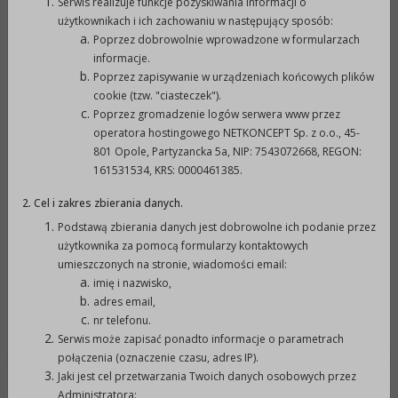
Serwis realizuje funkcje pozyskiwania informacji o
użytkownikach i ich zachowaniu w następujący sposób:
opublikowano:
01-12-2021 14:46
p
Poprzez dobrowolnie wprowadzone w formularzach
informacje.
Poprzez zapisywanie w urządzeniach końcowych plików
zmodyfikowano:
06-12-2021 10:35
p
cookie (tzw. "ciasteczek").
Poprzez gromadzenie logów serwera www przez
operatora hostingowego NETKONCEPT Sp. z o.o., 45-
podmiot
Urząd Miejski w
o
801 Opole, Partyzancka 5a, NIP: 7543072668, REGON:
udostępniający:
Prudniku
161531534, KRS: 0000461385.
Załączniki
2. Cel i zakres zbierania danych.
Podstawą zbierania danych jest dobrowolne ich podanie przez
użytkownika za pomocą formularzy kontaktowych
Rejestr zmian
umieszczonych na stronie, wiadomości email:
imię i nazwisko,
adres email,
Powrót do poprzedniej strony »
nr telefonu.
Serwis może zapisać ponadto informacje o parametrach
połączenia (oznaczenie czasu, adres IP).
Jaki jest cel przetwarzania Twoich danych osobowych przez
DANE ADRESOWE:
Administratora: