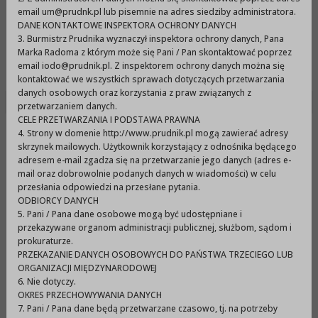
Urząd Miejski w Prudniku
email um@prudnk.pl lub pisemnie na adres siedziby administratora.
DANE KONTAKTOWE INSPEKTORA OCHRONY DANYCH
3. Burmistrz Prudnika wyznaczył inspektora ochrony danych, Pana
Marka Radoma z którym może się Pani / Pan skontaktować poprzez
Menu
email iodo@prudnik.pl. Z inspektorem ochrony danych można się
kontaktować we wszystkich sprawach dotyczących przetwarzania
danych osobowych oraz korzystania z praw związanych z
przetwarzaniem danych.
CELE PRZETWARZANIA I PODSTAWA PRAWNA
4. Strony w domenie http://www.prudnik.pl mogą zawierać adresy
LII Sesja Rady Miejskiej w
skrzynek mailowych. Użytkownik korzystający z odnośnika będącego
Prudniku z dnia 25 listopada
adresem e-mail zgadza się na przetwarzanie jego danych (adres e-
mail oraz dobrowolnie podanych danych w wiadomości) w celu
2021 r.
przesłania odpowiedzi na przesłane pytania.
ODBIORCY DANYCH
5. Pani / Pana dane osobowe mogą być udostępniane i
przekazywane organom administracji publicznej, służbom, sądom i
LII Sesja Rady Miejskiej w Prudniku z dnia 25
prokuraturze.
listopada 2021 r..pdf (220,85KB)
PRZEKAZANIE DANYCH OSOBOWYCH DO PAŃSTWA TRZECIEGO LUB
ORGANIZACJI MIĘDZYNARODOWEJ
6. Nie dotyczy.
OKRES PRZECHOWYWANIA DANYCH
7. Pani / Pana dane będą przetwarzane czasowo, tj. na potrzeby