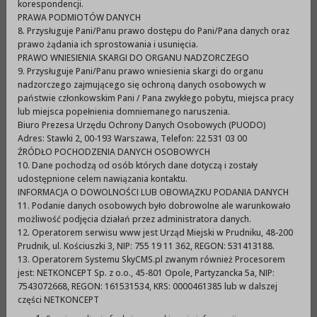
korespondencji.
PRAWA PODMIOTÓW DANYCH
8. Przysługuje Pani/Panu prawo dostępu do Pani/Pana danych oraz
prawo żądania ich sprostowania i usunięcia.
PRAWO WNIESIENIA SKARGI DO ORGANU NADZORCZEGO
9. Przysługuje Pani/Panu prawo wniesienia skargi do organu
nadzorczego zajmującego się ochroną danych osobowych w
państwie członkowskim Pani / Pana zwykłego pobytu, miejsca pracy
lub miejsca popełnienia domniemanego naruszenia.
Biuro Prezesa Urzędu Ochrony Danych Osobowych (PUODO)
Adres: Stawki 2, 00-193 Warszawa, Telefon: 22 531 03 00
ŹRÓDŁO POCHODZENIA DANYCH OSOBOWYCH
10. Dane pochodzą od osób których dane dotyczą i zostały
udostępnione celem nawiązania kontaktu.
INFORMACJA O DOWOLNOŚCI LUB OBOWIĄZKU PODANIA DANYCH
11. Podanie danych osobowych było dobrowolne ale warunkowało
Druk
XML
możliwość podjęcia działań przez administratora danych.
12. Operatorem serwisu www jest Urząd Miejski w Prudniku, 48-200
Metryczka
Prudnik, ul. Kościuszki 3, NIP: 755 19 11 362, REGON: 531413188.
13. Operatorem Systemu SkyCMS.pl zwanym również Procesorem
jest: NETKONCEPT Sp. z o.o., 45-801 Opole, Partyzancka 5a, NIP:
7543072668, REGON: 161531534, KRS: 0000461385 lub w dalszej
wytworzono:
01-12-2021
p
części NETKONCEPT