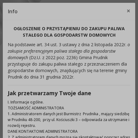
Kontrast:
×
Info
Cl
C1
C2
C3
C4
Zmień kontrast na domyślny
OGŁOSZENIE O PRZYSTĄPIENIU DO ZAKUPU PALIWA
Rozmiar czcionki:
Odstępy:
Reset:
STAŁEGO DLA GOSPODARSTW DOMOWYCH
Na podstawie art. 34 ust. 3 ustawy z dnia 2 listopada 2022r.
o
A
A+
A++
Zmień odstęp między literami
Zmień interlinię i margines
Przywróć ustawi
zakupie preferencyjnym paliwa stałego dla gospodarstw
domowych
(Dz.U. z 2022 poz. 2236) Gmina Prudnik
Lektor:
przystępuje do zakupu paliwa stałego z przeznaczeniem dla
gospodarstw domowych, znajdujących się na terenie gminy
Czytaj odnośniki
Czytaj tekst
Prudnik do dnia 31 grudnia 2022r.
Jak przetwarzamy Twoje dane
Ukryj panel ułatwień dostępu
I. Informacje ogólne.
TOŻSAMOŚĆ ADMINISTRATORA
Wyszukiwarka
1. Administratorem danych jest Burmistrz Prudnika , mający siedzibę
Szuka
w Prudniku 48-200, przy ul. Kościuszki 3 – odpowiada za utrzymanie i
rozwój rejestru.
DANE KONTAKTOWE ADMINISTRATORA
2. Z administratorem danych można się skontaktować poprzez adres