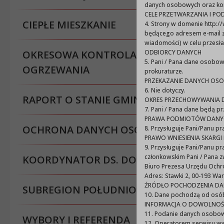
danych osobowych oraz kor
CELE PRZETWARZANIA I P
CIEPŁE MIESZKANIE
4. Strony w domenie http:/
będącego adresem e-mail z
wiadomości) w celu przesła
OKRESOWA KONTROLA ŹRÓDEŁ
ODBIORCY DANYCH
5. Pani / Pana dane osobo
OGRZEWANIA
prokuraturze.
PRZEKAZANIE DANYCH OS
6. Nie dotyczy.
RAPORT O STANIE GMINY
OKRES PRZECHOWYWANIA 
7. Pani / Pana dane będą p
PRAWA PODMIOTÓW DANY
OCHRONA DANYCH OSOBOWYCH
8. Przysługuje Pani/Panu p
PRAWO WNIESIENIA SKAR
9. Przysługuje Pani/Panu 
członkowskim Pani / Pana z
KOORDYNATOR DS. DOSTĘPNOŚCI
Biuro Prezesa Urzędu Och
Adres: Stawki 2, 00-193 Wa
ŹRÓDŁO POCHODZENIA D
SUBREGION POŁUDNIOWY
10. Dane pochodzą od osób 
INFORMACJA O DOWOLNOŚ
11. Podanie danych osobow
WYBORY I REFERENDA
12. Operatorem serwisu www 