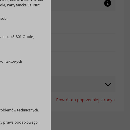
e, Partyzancka 5a, NIP:
osób:
przez: Joanna Luda
o.o., 45-801 Opole,
przez: Joanna Luda
 kontaktowych
odwiedzin: 1188
Powrót do poprzedniej strony »
problemów technicznych.
isy prawa podatkowego i