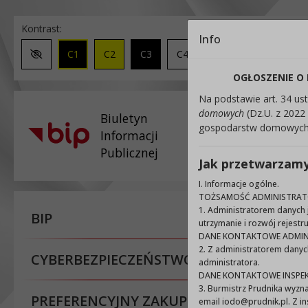
Kontrast:
Rozmiar czcionki:
Info
C1
C2
C3
C4
A
A+
A+
Zmień kontrast na domyślny
OGŁOSZENIE O
Na podstawie art. 34 ust
domowych
(Dz.U. z 2022
Biuletyn
gospodarstw domowych, z
Urząd
Informacji
Publicznej
Jak przetwarzam
I. Informacje ogólne.
TOŻSAMOŚĆ ADMINISTRA
1. Administratorem danych j
BIP
utrzymanie i rozwój rejestru
DANE KONTAKTOWE ADMIN
2. Z administratorem dany
CYBERBEZPIECZEŃSTWO
administratora.
DANE KONTAKTOWE INSPE
3. Burmistrz Prudnika wyzn
PREFERENCYJNY ZAKUP WĘGLA
email iodo@prudnik.pl. Z 