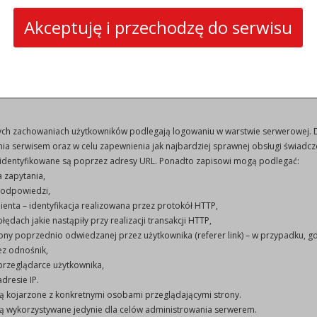
yka ochrony prywatności Google Analytics
Akceptuję i przechodzę do serwisu
yć wykorzystane przez sieci reklamowe, w szczególności sieć Google, do wyświ
żytkownik korzysta z Serwisu. W tym celu mogą zachować informację o ścieżce n
na danej stronie.
ji o preferencjach użytkownika gromadzonych przez sieć reklamową Google uż
 wynikające z plików cookies przy pomocy narzędzia:
https://www.google.com/
rych zachowaniach użytkowników podlegają logowaniu w warstwie serwerowej. 
:
INFORMACJE DODATKO
ia serwisem oraz w celu zapewnienia jak najbardziej sprawnej obsługi świadc
identyfikowane są poprzez adresy URL. Ponadto zapisowi mogą podlegać:
6 200-202
NIP: 755 19 11 362
a zapytania,
 66 228
REGON: 531413188
 odpowiedzi,
prudnik.pl
Numer konta: 57 8905 0000
lienta – identyfikacja realizowana przez protokół HTTP,
w:
prudnik.pl
0215 0104
łędach jakie nastąpiły przy realizacji transakcji HTTP,
ony poprzednio odwiedzanej przez użytkownika (referer link) – w przypadku, gd
ez odnośnik,
przeglądarce użytkownika,
dresie IP.
ą kojarzone z konkretnymi osobami przeglądającymi strony.
ą wykorzystywane jedynie dla celów administrowania serwerem.