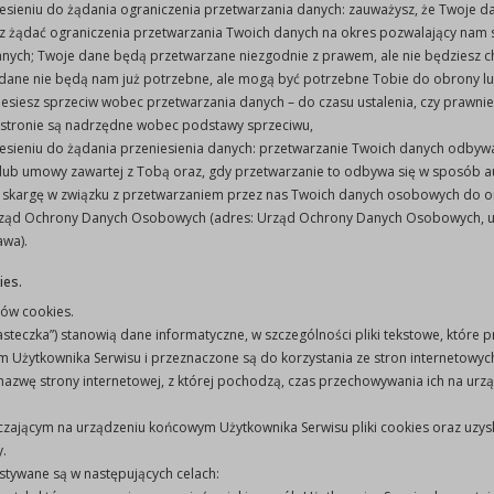
esieniu do żądania ograniczenia przetwarzania danych: zauważysz, że Twoje d
 żądać ograniczenia przetwarzania Twoich danych na okres pozwalający nam
anych; Twoje dane będą przetwarzane niezgodnie z prawem, ale nie będziesz chc
dane nie będą nam już potrzebne, ale mogą być potrzebne Tobie do obrony l
iesiesz sprzeciw wobec przetwarzania danych – do czasu ustalenia, czy prawn
 stronie są nadrzędne wobec podstawy sprzeciwu,
esieniu do żądania przeniesienia danych: przetwarzanie Twoich danych odbywa
lub umowy zawartej z Tobą oraz, gdy przetwarzanie to odbywa się w sposób 
 skargę w związku z przetwarzaniem przez nas Twoich danych osobowych do 
rząd Ochrony Danych Osobowych (adres: Urząd Ochrony Danych Osobowych, ul.
wa).
ies.
ków cookies.
„ciasteczka”) stanowią dane informatyczne, w szczególności pliki tekstowe, któr
 Użytkownika Serwisu i przeznaczone są do korzystania ze stron internetowyc
 nazwę strony internetowej, z której pochodzą, czas przechowywania ich na ur
ającym na urządzeniu końcowym Użytkownika Serwisu pliki cookies oraz uzysk
.
ystywane są w następujących celach: