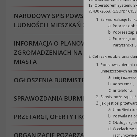
13. Operatorem Systemu Sky
7543072668, REGON: 161531
NARODOWY SPIS POWSZECHNY
Serwis realizuje fun
LUDNOŚCI I MIESZKAŃ 2021
Poprzez dobr
Poprzez zapis
Poprzez grom
INFORMACJA O PLANOWANYCH
Partyzancka 5
ZGROMADZENIACH NA TERENIE
2. Cel i zakres zbierania da
MIASTA
Podstawą zbierania 
umieszczonych na st
imię i nazwisk
OGŁOSZENIA BURMISTRZA
adres email,
nr telefonu.
SPRAWOZDANIA BURMISTRZA
Serwis może zapisać 
Jaki jest cel przetw
Umożliwia to 
PRZETARGI, OFERTY I KONKURSY
Pozwala na ob
Obsługa zgłos
W celach zwi
ORGANIZACJE POZARZĄDOWE
rachunkoweg