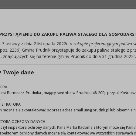
Odstępy:
Reset:
Lektor:
Czytaj odnośniki
Czyta
+
Zmień odstęp między literami
Zmień interlinię i margines między paragrafami
Przywróć ustawienia domyślne
 PRZYSTĄPIENIU DO ZAKUPU PALIWA STAŁEGO DLA GOSPODA
. 3 ustawy z dnia 2 listopada 2022r.
o zakupie preferencyjnym paliwa s
 poz. 2236) Gmina Prudnik przystępuje do zakupu paliwa stałego z p
najdujących się na terenie gminy Prudnik do dnia 31 grudnia 2022r.
 Miejski w Prudniku
y Twoje dane
TORA
Ogłoszenie naboru kandydat
est Burmistrz Prudnika , mający siedzibę w Prudniku 48-200, przy ul. Kościus
.
konkursowych w otwartych k
ISTRATORA
ch można się skontaktować poprzez adres email um@prudnk.pl lub pisemnie n
roku
KTORA OCHRONY DANYCH
aczył inspektora ochrony danych, Pana Marka Radoma z którym może się Pani 
inspektorem ochrony danych można się kontaktować we wszystkich sprawach d