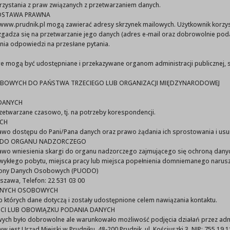
zystania z praw związanych z przetwarzaniem danych.
Ogłoszenie naboru kandydatów na członków komisji
ODSTAWA PRAWNA
/www.prudnik.pl mogą zawierać adresy skrzynek mailowych. Użytkownik korzys
gadza się na przetwarzanie jego danych (adres e-mail oraz dobrowolnie po
nia odpowiedzi na przesłane pytania.
Formularz zgłoszeniowy do pobrania:
we mogą być udostępniane i przekazywane organom administracji publicznej, 
Formularz zgłoszenia.doc (41,50KB)
OBOWYCH DO PAŃSTWA TRZECIEGO LUB ORGANIZACJI MIĘDZYNARODOWEJ
DANYCH
rzetwarzane czasowo, tj. na potrzeby korespondencji.
CH
rawo dostępu do Pani/Pana danych oraz prawo żądania ich sprostowania i usun
GI DO ORGANU NADZORCZEGO
prawo wniesienia skargi do organu nadzorczego zajmującego się ochroną da
wykłego pobytu, miejsca pracy lub miejsca popełnienia domniemanego narusz
rony Danych Osobowych (PUODO)
rszawa, Telefon: 22 531 03 00
ANYCH OSOBOWYCH
których dane dotyczą i zostały udostępnione celem nawiązania kontaktu.
CI LUB OBOWIĄZKU PODANIA DANYCH
ych było dobrowolne ale warunkowało możliwość podjęcia działań przez adm
jest Urząd Miejski w Prudniku, 48-200 Prudnik, ul. Kościuszki 3, NIP: 755 19