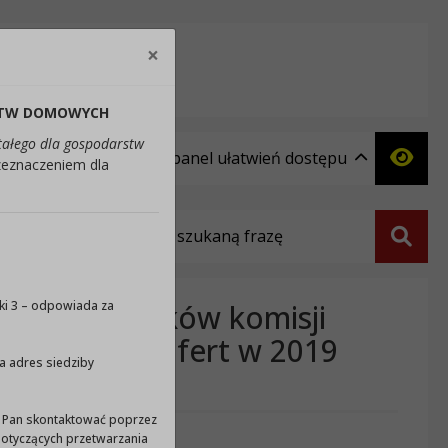
×
Close
j tekst
RSTW DOMOWYCH
tałego dla gospodarstw
Ukryj panel ułatwień dostępu
rzeznaczeniem dla
Wyszukiwarka
Szuka
ów na członków komisji
zki 3 – odpowiada za
onkursach ofert w 2019
a adres siedziby
/ Pan skontaktować poprzez
otyczących przetwarzania