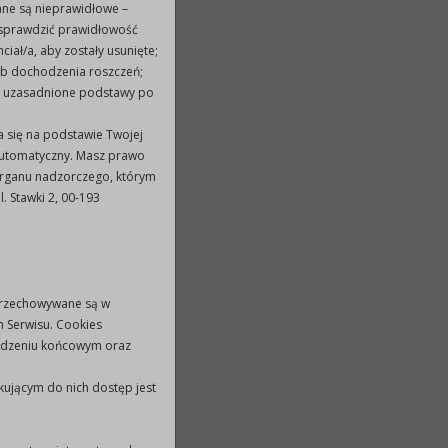
ane są nieprawidłowe –
 sprawdzić prawidłowość
iał/a, aby zostały usunięte;
ub dochodzenia roszczeń;
ie uzasadnione podstawy po
 się na podstawie Twojej
automatyczny. Masz prawo
organu nadzorczego, którym
 Stawki 2, 00-193
e przechowywane są w
h Serwisu. Cookies
ządzeniu końcowym oraz
ującym do nich dostęp jest