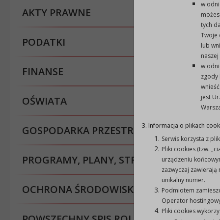
w odni
AKTY PRAWNE
możesz
tych d
Twoje 
PODATKI
lub wn
naszej
w odni
FINANSE
zgody 
wnieść
jest U
OŚWIATA
Warsza
3. Informacja o plikach cook
GOSPODARKA PRZESTRZENNA
Serwis korzysta z pli
Pliki cookies (tzw. 
PROGRAMY, PLANY, STRATEGIE
urządzeniu końcowym
zazwyczaj zawierają
unikalny numer.
OCHRONA ŚRODOWISKA
Podmiotem zamieszcz
Operator hostingowy
Pliki cookies wykorz
POWSZECHNY SPIS ROLNY 2020