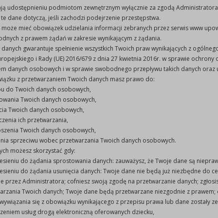
ją udostępnieniu podmiotom zewnętrznym wyłącznie za zgodą Administrator
 te dane dotyczą, jeśli zachodzi podejrzenie przestępstwa.
r może mieć obowiązek udzielania informacji zebranych przez serwis www u
odnych z prawem żądań w zakresie wynikającym z żądania.
 danych gwarantuje spełnienie wszystkich Twoich praw wynikających z ogólne
ropejskiego i Rady (UE) 2016/679 z dnia 27 kwietnia 2016r. w sprawie ochrony 
em danych osobowych i w sprawie swobodnego przepływu takich danych oraz u
wiązku z przetwarzaniem Twoich danych masz prawo do:
u do Twoich danych osobowych,
owania Twoich danych osobowych,
cia Twoich danych osobowych,
czenia ich przetwarzania,
szenia Twoich danych osobowych,
nia sprzeciwu wobec przetwarzania Twoich danych osobowych.
ych możesz skorzystać gdy:
esieniu do żądania sprostowania danych: zauważysz, że Twoje dane są niepra
esieniu do żądania usunięcia danych: Twoje dane nie będą już niezbędne do cel
e przez Administratora; cofniesz swoją zgodę na przetwarzanie danych; zgłos
arzania Twoich danych; Twoje dane będą przetwarzane niezgodnie z prawem; 
 wywiązania się z obowiązku wynikającego z przepisu prawa lub dane zostały z
zeniem usług drogą elektroniczną oferowanych dziecku,