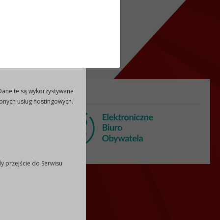
etlenia reklam dopasowanych
awigacji użytkownika lub
ytkownik może przeglądać i
ads/preferences/
Dane te są wykorzystywane
WE:
EBO:
zonych usług hostingowych.
 2001 0000
y przejście do Serwisu