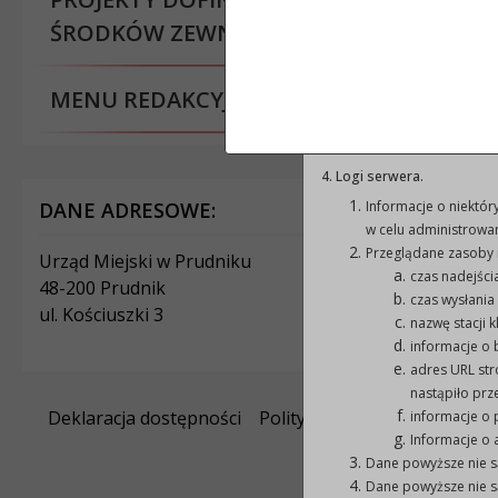
w statystykach:
Polit
ŚRODKÓW ZEWNĘTRZNYCH
Pliki cookie mogą b
do sposobu, w jaki u
czasie pozostawania 
MENU REDAKCYJNE
W zakresie informac
edytować informacje
4. Logi serwera.
DANE ADRESOWE:
Informacje o niektó
KONTAKT
w celu administrowan
Przeglądane zasoby 
Urząd Miejski w Prudniku
tel.:
77 40 6
czas nadejści
48-200 Prudnik
faks: 77 40
czas wysłania
ul. Kościuszki 3
e-mail:
um@
nazwę stacji k
strona ww
informacje o b
adres URL str
nastąpiło prz
Deklaracja dostępności
Polityka prywatności
informacje o 
Informacje o a
Dane powyższe nie s
Dane powyższe nie s