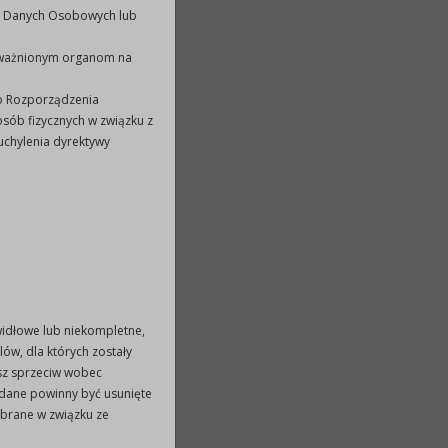
a Danych Osobowych lub
poważnionym organom na
go Rozporządzenia
osób fizycznych w związku z
chylenia dyrektywy
widłowe lub niekompletne,
ów, dla których zostały
isz sprzeciw wobec
dane powinny być usunięte
ebrane w związku ze