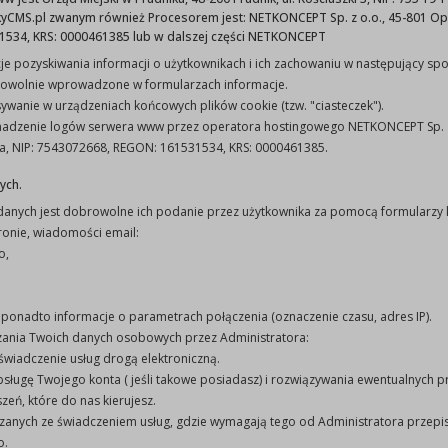
Metryczka
CMS.pl zwanym również Procesorem jest: NETKONCEPT Sp. z o.o., 45-801 Opol
534, KRS: 0000461385 lub w dalszej części NETKONCEPT
kcje pozyskiwania informacji o użytkownikach i ich zachowaniu w następujący sp
wytworzono:
12-12-2018
owolnie wprowadzone w formularzach informacje.
ywanie w urządzeniach końcowych plików cookie (tzw. "ciasteczek").
adzenie logów serwera www przez operatora hostingowego NETKONCEPT Sp. z 
opublikowano:
12-12-2018 14:25
a, NIP: 7543072668, REGON: 161531534, KRS: 0000461385.
nych.
podmiot
Urząd Miejski w
danych jest dobrowolne ich podanie przez użytkownika za pomocą formularzy
udostępniający:
Prudniku
ronie, wiadomości email:
o,
Załączniki
ponadto informacje o parametrach połączenia (oznaczenie czasu, adres IP).
arzania Twoich danych osobowych przez Administratora:
świadczenie usług drogą elektroniczną.
sługę Twojego konta ( jeśli takowe posiadasz) i rozwiązywania ewentualnych 
zeń, które do nas kierujesz.
ązanych ze świadczeniem usług, gdzie wymagają tego od Administratora przep
o.