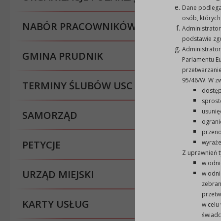
Dane podlega
osób, których
NABÓR PRACOWNIKÓW
Administrato
podstawie zg
Administrator
GMINA PRUDNIK
Parlamentu Eu
przetwarzani
95/46/W. W z
TERMINY ŚLUBÓW USC
dostęp
sprost
usunię
SAMORZĄD
ograni
przeno
PETYCJE
wyraże
Z uprawnień t
w odni
URZĄD MIEJSKI
w odni
zebran
przetw
KARTY USŁUG
w celu
świadc