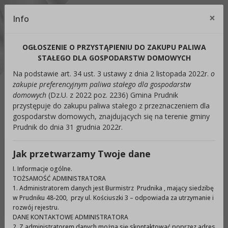
Kontrast:
×
Info
Cl
C1
C2
C3
C4
Zmień kontrast na domyślny
OGŁOSZENIE O PRZYSTĄPIENIU DO ZAKUPU PALIWA
Rozmiar czcionki:
Odstępy:
Reset:
STAŁEGO DLA GOSPODARSTW DOMOWYCH
Na podstawie art. 34 ust. 3 ustawy z dnia 2 listopada 2022r.
o
A
A+
A++
Zmień odstęp między literami
Zmień interlinię i margines
Przywróć ustawi
zakupie preferencyjnym paliwa stałego dla gospodarstw
domowych
(Dz.U. z 2022 poz. 2236) Gmina Prudnik
Lektor:
przystępuje do zakupu paliwa stałego z przeznaczeniem dla
gospodarstw domowych, znajdujących się na terenie gminy
Czytaj odnośniki
Czytaj tekst
Prudnik do dnia 31 grudnia 2022r.
Jak przetwarzamy Twoje dane
Ukryj panel ułatwień dostępu
I. Informacje ogólne.
TOŻSAMOŚĆ ADMINISTRATORA
Wyszukiwarka
1. Administratorem danych jest Burmistrz Prudnika , mający siedzibę
Szuka
w Prudniku 48-200, przy ul. Kościuszki 3 – odpowiada za utrzymanie i
rozwój rejestru.
DANE KONTAKTOWE ADMINISTRATORA
2. Z administratorem danych można się skontaktować poprzez adres