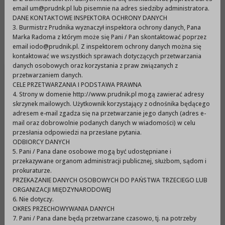
Urząd Miejski w Prudniku
email um@prudnk.pl lub pisemnie na adres siedziby administratora.
DANE KONTAKTOWE INSPEKTORA OCHRONY DANYCH
3. Burmistrz Prudnika wyznaczył inspektora ochrony danych, Pana
Marka Radoma z którym może się Pani / Pan skontaktować poprzez
Menu
email iodo@prudnik.pl. Z inspektorem ochrony danych można się
kontaktować we wszystkich sprawach dotyczących przetwarzania
danych osobowych oraz korzystania z praw związanych z
przetwarzaniem danych.
CELE PRZETWARZANIA I PODSTAWA PRAWNA
4. Strony w domenie http://www.prudnik.pl mogą zawierać adresy
Najem lokali
skrzynek mailowych. Użytkownik korzystający z odnośnika będącego
adresem e-mail zgadza się na przetwarzanie jego danych (adres e-
mail oraz dobrowolnie podanych danych w wiadomości) w celu
Uchwała Nr LXII/1123/2022 Rady Miejskiej w Prudniku
przesłania odpowiedzi na przesłane pytania.
z dnia 26 maja 2022 r. w sprawie zasad
ODBIORCY DANYCH
5. Pani / Pana dane osobowe mogą być udostępniane i
przeprowadzania naboru wniosków o zawarcie
przekazywane organom administracji publicznej, służbom, sądom i
umowy najmu lokalu mieszkalnego, co do którego
prokuraturze.
PRZEKAZANIE DANYCH OSOBOWYCH DO PAŃSTWA TRZECIEGO LUB
mogą być stosowane dopłaty do czynszu w ramach
ORGANIZACJI MIĘDZYNARODOWEJ
pomocy państwa, w ponoszeniu wydatków
6. Nie dotyczy.
mieszkaniowych w pierwszych latach najmu
OKRES PRZECHOWYWANIA DANYCH
7. Pani / Pana dane będą przetwarzane czasowo, tj. na potrzeby
mieszkania
więcej>>