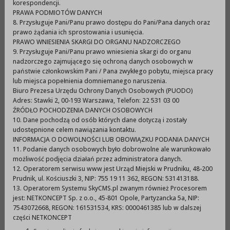
korespondencji.
PRAWA PODMIOTÓW DANYCH
8. Przysługuje Pani/Panu prawo dostępu do Pani/Pana danych oraz
Uchwała nr XXXVIII/517/2009 Rady Miejskiej w
prawo żądania ich sprostowania i usunięcia.
PRAWO WNIESIENIA SKARGI DO ORGANU NADZORCZEGO
Prudniku z dnia 26 marca 2009 r. w sprawie zasad
9. Przysługuje Pani/Panu prawo wniesienia skargi do organu
wynajmowania lokali wchodzących w skład
nadzorczego zajmującego się ochroną danych osobowych w
państwie członkowskim Pani / Pana zwykłego pobytu, miejsca pracy
mieszkaniowego zasobu Gminy Prudnik
więcej > >
lub miejsca popełnienia domniemanego naruszenia.
Zmiana:
Biuro Prezesa Urzędu Ochrony Danych Osobowych (PUODO)
Adres: Stawki 2, 00-193 Warszawa, Telefon: 22 531 03 00
Uchwała Nr XVII/262/2011 Rady Miejskiej w Prudniku
ŹRÓDŁO POCHODZENIA DANYCH OSOBOWYCH
10. Dane pochodzą od osób których dane dotyczą i zostały
z dnia 30 listopada 2011 r. zmieniająca uchwałę w
udostępnione celem nawiązania kontaktu.
sprawie zasad wynajmowania lokali wchodzących w
INFORMACJA O DOWOLNOŚCI LUB OBOWIĄZKU PODANIA DANYCH
skład mieszkaniowego zasobu Gminy Prudnik
więcej
11. Podanie danych osobowych było dobrowolne ale warunkowało
możliwość podjęcia działań przez administratora danych.
> >
12. Operatorem serwisu www jest Urząd Miejski w Prudniku, 48-200
Prudnik, ul. Kościuszki 3, NIP: 755 19 11 362, REGON: 531413188.
13. Operatorem Systemu SkyCMS.pl zwanym również Procesorem
jest: NETKONCEPT Sp. z o.o., 45-801 Opole, Partyzancka 5a, NIP:
Druk
XML
7543072668, REGON: 161531534, KRS: 0000461385 lub w dalszej
części NETKONCEPT
Metryczka