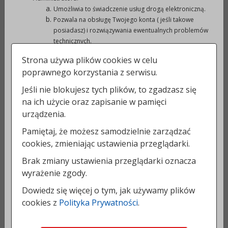
Umożliwia to świadczenie usług drogą elektroniczną.
Pozwala na obsługę Twojego konta ( jeśli takowe
posiadasz) i rozwiązywania ewentualnych problemów
DANE ADRESOWE:
technicznych.
Obsługa zgłoszeń, które do nas kierujesz.
Strona używa plików cookies w celu
W celach związanych ze świadczeniem usług, gdzie
Urząd Miejski w Prudniku
poprawnego korzystania z serwisu.
wymagają tego od Administratora przepisy prawa
48-200 Prudnik
podatkowego i rachunkowego.
Jeśli nie blokujesz tych plików, to zgadzasz się
ul. Kościuszki 3
Dane podlegają udostępnieniu podmiotom
na ich użycie oraz zapisanie w pamięci
zewnętrznym wyłącznie za zgodą Administratora
KONTAKT:
urządzenia.
Danych Osobowych lub osób, których te dane dotyczą,
jeśli zachodzi podejrzenie przestępstwa.
Pamiętaj, że możesz samodzielnie zarządzać
tel.:
77 40 66 200-202
Administrator może mieć obowiązek udzielania
cookies, zmieniając ustawienia przeglądarki.
faks: 77 40 66 228
informacji zebranych przez serwis www upoważnionym
e-mail:
um@prudnik.pl
organom na podstawie zgodnych z prawem żądań w
Brak zmiany ustawienia przeglądarki oznacza
zakresie wynikającym z żądania.
strona www:
prudnik.pl
wyrażenie zgody.
Administrator danych gwarantuje spełnienie wszystkich
Dowiedz się więcej o tym, jak używamy plików
INFORMACJE DODATKOWE:
Twoich praw wynikających z ogólnego Rozporządzenia
Parlamentu Europejskiego i Rady (UE) 2016/679 z dnia
cookies z
Polityka Prywatności
.
27 kwietnia 2016r. w sprawie ochrony osób fizycznych w
NIP: 755 19 11 362
związku z przetwarzaniem danych osobowych i w
REGON: 531413188