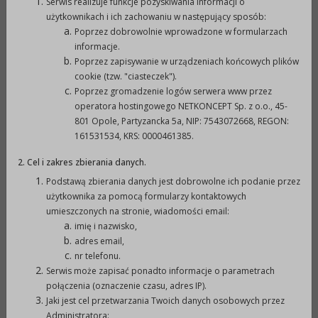
Serwis realizuje funkcje pozyskiwania informacji o
użytkownikach i ich zachowaniu w następujący sposób:
Poprzez dobrowolnie wprowadzone w formularzach
wytworzono:
02-10-2012
p
informacje.
Poprzez zapisywanie w urządzeniach końcowych plików
cookie (tzw. "ciasteczek").
opublikowano:
02-10-2012 11:47
p
Poprzez gromadzenie logów serwera www przez
operatora hostingowego NETKONCEPT Sp. z o.o., 45-
801 Opole, Partyzancka 5a, NIP: 7543072668, REGON:
zmodyfikowano:
07-07-2022 14:06
p
161531534, KRS: 0000461385.
2. Cel i zakres zbierania danych.
podmiot
Urząd Miejski w
o
Podstawą zbierania danych jest dobrowolne ich podanie przez
udostępniający:
Prudniku
użytkownika za pomocą formularzy kontaktowych
umieszczonych na stronie, wiadomości email:
imię i nazwisko,
Załączniki
adres email,
nr telefonu.
Serwis może zapisać ponadto informacje o parametrach
Rejestr zmian
połączenia (oznaczenie czasu, adres IP).
Jaki jest cel przetwarzania Twoich danych osobowych przez
Administratora:
Powrót do poprzedniej strony »