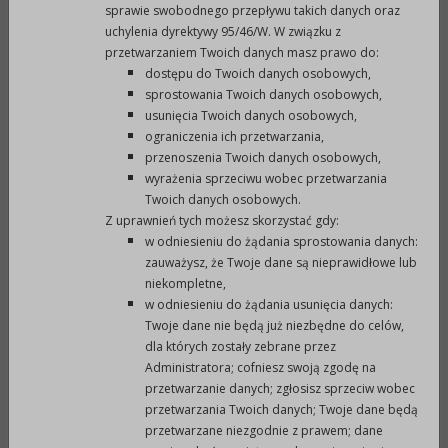
e.
posiadać kadrę i zaplecze odpowiednie do
sprawie swobodnego przepływu takich danych oraz
uchylenia dyrektywy 95/46/W. W związku z
realizacji zadania;
przetwarzaniem Twoich danych masz prawo do:
f.
posiadać doświadczenie w realizacji
dostępu do Twoich danych osobowych,
określonego typu zadania;
sprostowania Twoich danych osobowych,
g.
umożliwić organowi zlecającemu
usunięcia Twoich danych osobowych,
sprawowanie kontroli realizacji zadania;
ograniczenia ich przetwarzania,
przenoszenia Twoich danych osobowych,
h.
zobowiązać się do wyodrębnienia w ewidencji
wyrażenia sprzeciwu wobec przetwarzania
księgowej środków otrzymanych na
Twoich danych osobowych.
realizację
umowy i rozliczenia dotacji zgodnie
Z uprawnień tych możesz skorzystać gdy:
z ustalonymi warunkami.
w odniesieniu do żądania sprostowania danych:
zauważysz, że Twoje dane są nieprawidłowe lub
3.
Rodzaj wydatków pokrywanych z dotacji:
niekompletne,
a.
koszty transportu związane z przejazdem
w odniesieniu do żądania usunięcia danych:
zawodników na rozgrywki i zgrupowania
Twoje dane nie będą już niezbędne do celów,
sportowe;
dla których zostały zebrane przez
Administratora; cofniesz swoją zgodę na
b.
koszty zakupu wyposażenia, materiałów i
przetwarzanie danych; zgłosisz sprzeciw wobec
sprzętów (nowych i używanych);
przetwarzania Twoich danych; Twoje dane będą
c.
koszty uczestnictwa zawodników w obozach
przetwarzane niezgodnie z prawem; dane