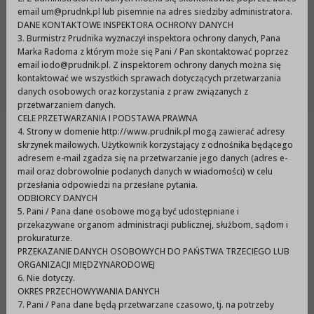
Urząd Miejski w Prudniku
email um@prudnk.pl lub pisemnie na adres siedziby administratora.
DANE KONTAKTOWE INSPEKTORA OCHRONY DANYCH
3. Burmistrz Prudnika wyznaczył inspektora ochrony danych, Pana
Marka Radoma z którym może się Pani / Pan skontaktować poprzez
Menu
email iodo@prudnik.pl. Z inspektorem ochrony danych można się
kontaktować we wszystkich sprawach dotyczących przetwarzania
danych osobowych oraz korzystania z praw związanych z
przetwarzaniem danych.
CELE PRZETWARZANIA I PODSTAWA PRAWNA
4. Strony w domenie http://www.prudnik.pl mogą zawierać adresy
Otwarty konkurs ofert na
skrzynek mailowych. Użytkownik korzystający z odnośnika będącego
realizację zadań publicznych
adresem e-mail zgadza się na przetwarzanie jego danych (adres e-
mail oraz dobrowolnie podanych danych w wiadomości) w celu
na rok 2009 w dziedzinie
przesłania odpowiedzi na przesłane pytania.
ODBIORCY DANYCH
promocji Gminy Prudnik
5. Pani / Pana dane osobowe mogą być udostępniane i
poprzez osiągnięcia
przekazywane organom administracji publicznej, służbom, sądom i
prokuraturze.
sportowe.
PRZEKAZANIE DANYCH OSOBOWYCH DO PAŃSTWA TRZECIEGO LUB
ORGANIZACJI MIĘDZYNARODOWEJ
6. Nie dotyczy.
OKRES PRZECHOWYWANIA DANYCH
BURMISTRZ PRUDNIKA
7. Pani / Pana dane będą przetwarzane czasowo, tj. na potrzeby