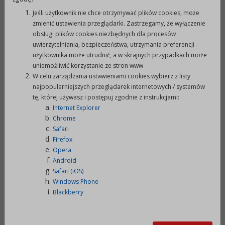
wykonanie zadania, w tym o wysokości
Jeśli użytkownik nie chce otrzymywać plików cookies, może
środków finansowych uzyskanych na realizację
zmienić ustawienia przeglądarki. Zastrzegamy, że wyłączenie
danego zadania z innych źródeł.
obsługi plików cookies niezbędnych dla procesów
uwierzytelniania, bezpieczeństwa, utrzymania preferencji
użytkownika może utrudnić, a w skrajnych przypadkach może
V. Termin i miejsce otwarcia ofert.
uniemożliwić korzystanie ze stron www
W celu zarządzania ustawieniami cookies wybierz z listy
1.
Termin otwarcia ofert –
13 stycznia 2009 r. o
najpopularniejszych przeglądarek internetowych / systemów
tę, której używasz i postępuj zgodnie z instrukcjami:
godz. 10.00
.
Internet Explorer
2.
Miejsce otwarcia ofert – Urząd Miejski w
Chrome
Prudniku, 48-200 Prudnik, ul. Kościuszki 3, pokójnr
Safari
116.
Firefox
3.
Oceny ofert dokona komisja konkursowa
Opera
Android
powołana przez Burmistrza Prudnika. Wyboru
Safari (iOS)
ofert dokona Burmistrz Prudnika.
Windows Phone
4.
Przy rozpatrywaniu złożonych ofert i ich
Blackberry
wyborze stosuje się zasady określone w uchwale
Nr IV/19/2006 Rady Miejskiej w Prudniku
z dnia 28