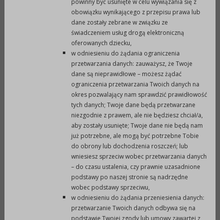
sportowych;
powinny być usunięte w celu wywiązania się z
obowiązku wynikającego z przepisu prawa lub
d.
koszty usług (wynajem, rozpowszechnianie
dane zostały zebrane w związku ze
informacji, ubezpieczenia zawodników,
świadczeniem usług drogą elektroniczną
okresowe badania lekarskie, opieka lekarska
oferowanych dziecku,
podczas rozgrywanych zawodów, opłaty
w odniesieniu do żądania ograniczenia
przetwarzania danych: zauważysz, że Twoje
licencyjne, startowe, składki członkowskie);
dane są nieprawidłowe – możesz żądać
e.
koszty szkoleń, treningów i opłat
ograniczenia przetwarzania Twoich danych na
sędziowskich;
okres pozwalający nam sprawdzić prawidłowość
f.
koszty zakupu artykułów konsumpcyjnych;
tych danych; Twoje dane będą przetwarzane
g.
pokrycie wydatków administracyjnych (zakup
niezgodnie z prawem, ale nie będziesz chciał/a,
aby zostały usunięte; Twoje dane nie będą nam
materiałów biurowych, wynagrodzenie
już potrzebne, ale mogą być potrzebne Tobie
księgowego);
do obrony lub dochodzenia roszczeń; lub
h.
koszty wyżywienia i noclegów, związanych z
wniesiesz sprzeciw wobec przetwarzania danych
udziałem w imprezach sportowych.
– do czasu ustalenia, czy prawnie uzasadnione
podstawy po naszej stronie są nadrzędne
4.
Z dotacji nie mogą być pokrywane wydatki na:
wobec podstawy sprzeciwu,
remonty budynków;
w odniesieniu do żądania przeniesienia danych:
zakupy inwestycyjne, środki trwałe;
przetwarzanie Twoich danych odbywa się na
działalność gospodarczą.
podstawie Twojej zgody lub umowy zawartej z