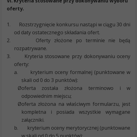
VI. Kryteria stosowane przy dokonywaniu wyboru
oferty.
1.
Rozstrzygnięcie konkursu nastąpi w ciągu 30 dni
od daty ostatecznego składania ofert.
2.
Oferty złożone po terminie nie będą
rozpatrywane.
3.
Kryteria stosowane przy dokonywaniu oceny
oferty:
a.
kryterium oceny formalnej (punktowane w
skali od 0 do 3 punktów):
Ø
oferta została złożona terminowo i w
odpowiednim miejscu;
Ø
oferta złożona na właściwym formularzu, jest
kompletna i posiada wszystkie wymagane
załączniki.
b.
kryterium oceny merytorycznej (punktowane
w skali od 0 do 5 punktów):