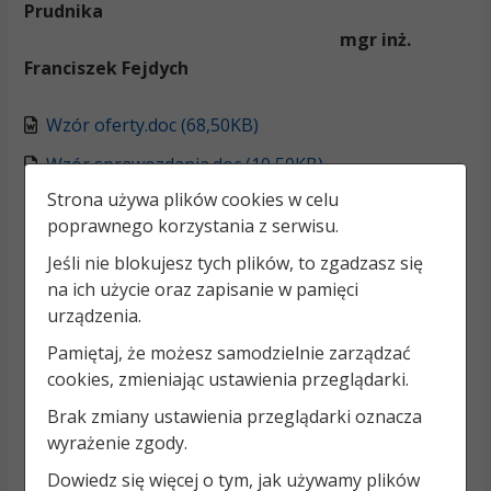
Prudnika
mgr inż.
Franciszek Fejdych
Wzór oferty.doc (68,50KB)
Wzór sprawozdania.doc (10,50KB)
Strona używa plików cookies w celu
poprawnego korzystania z serwisu.
Jeśli nie blokujesz tych plików, to zgadzasz się
na ich użycie oraz zapisanie w pamięci
wpisz nazwę
Podmiot udostępniający:
urządzenia.
podmiotu
Pamiętaj, że możesz samodzielnie zarządzać
Informację wytworzył(a) lub
wpisz imię i
cookies, zmieniając ustawienia przeglądarki.
za treść odpowiada:
nazwisko
Brak zmiany ustawienia przeglądarki oznacza
wpisz datę (rok-
Data wytworzenia:
wyrażenie zgody.
miesiąc-dzień)
Dowiedz się więcej o tym, jak używamy plików