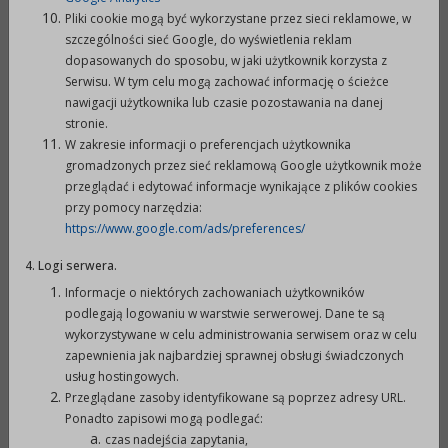
wzór oferty dostępny jest w siedzibie Urzędu
Pliki cookie mogą być wykorzystane przez sieci reklamowe, w
szczególności sieć Google, do wyświetlenia reklam
Miejskiego w Prudniku, ul. Kościuszki 3, pok. nr
dopasowanych do sposobu, w jaki użytkownik korzysta z
226, tel./fax 077 4066 234 (do pobrania również
Serwisu. W tym celu mogą zachować informację o ścieżce
na stronie internetowej:
www.bip.prudnik.pl
).
nawigacji użytkownika lub czasie pozostawania na danej
stronie.
5.
Do oferty winny być dołączone następujące
W zakresie informacji o preferencjach użytkownika
załączniki:
gromadzonych przez sieć reklamową Google użytkownik może
przeglądać i edytować informacje wynikające z plików cookies
aktualny odpis z rejestru lub odpowiednio
przy pomocy narzędzia:
wyciąg z ewidencji lub inne dokumenty
https://www.google.com/ads/preferences/
potwierdzające status prawny oferenta i
4. Logi serwera.
umocowanie osób go reprezentujących (ważny 6
Informacje o niektórych zachowaniach użytkowników
miesięcy od daty wystawienia);
podlegają logowaniu w warstwie serwerowej. Dane te są
sprawozdanie merytoryczne i finansowe (bilans,
wykorzystywane w celu administrowania serwisem oraz w celu
rachunek wyników lub rachunek zysków i strat)
zapewnienia jak najbardziej sprawnej obsługi świadczonych
za ostatni rok, a w przypadku krótszej niż rok
usług hostingowych.
Przeglądane zasoby identyfikowane są poprzez adresy URL.
działalności za okres jej trwania.
Ponadto zapisowi mogą podlegać:
czas nadejścia zapytania,
6.
Załączniki do oferty składane w formie