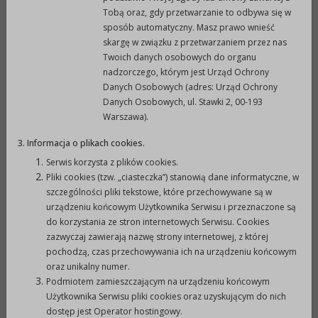
Tobą oraz, gdy przetwarzanie to odbywa się w
5.
Szczegółowe zasady realizacji i rozliczenia
sposób automatyczny. Masz prawo wnieść
skargę w związku z przetwarzaniem przez nas
zadania określi umowa zawarta pomiędzy
Twoich danych osobowych do organu
podmiotem a Burmistrzem Prudnika. Wzór umowy
nadzorczego, którym jest Urząd Ochrony
dostępny w siedzibie Urzędu Miejskiego w
Danych Osobowych (adres: Urząd Ochrony
Prudniku, ul. Kościuszki 3, pok. 226, tel/fax 077
Danych Osobowych, ul. Stawki 2, 00-193
Warszawa).
4066234.
6.
Sprawozdanie z realizacji zadań należy
3. Informacja o plikach cookies.
sporządzać w terminach określonych w umowie z
Serwis korzysta z plików cookies.
wyodrębnieniem w części merytorycznej i
Pliki cookies (tzw. „ciasteczka”) stanowią dane informatyczne, w
finansowej rodzajów oraz kosztów wydatków
szczególności pliki tekstowe, które przechowywane są w
urządzeniu końcowym Użytkownika Serwisu i przeznaczone są
poniesionych w związku z realizacją zadań, na
do korzystania ze stron internetowych Serwisu. Cookies
formularzu określonym w załączniku nr 2 do
zazwyczaj zawierają nazwę strony internetowej, z której
uchwały Nr IV/19/2006 Rady Miejskiej w Prudniku z
pochodzą, czas przechowywania ich na urządzeniu końcowym
dnia 28 grudnia 2006 r. Wzór sprawozdania
oraz unikalny numer.
Podmiotem zamieszczającym na urządzeniu końcowym
dostępny w siedzibie Urzędu Miejskiego w
Użytkownika Serwisu pliki cookies oraz uzyskującym do nich
Prudniku, ul. Kościuszki 3, pok. 226, tel/fax 077
dostęp jest Operator hostingowy.