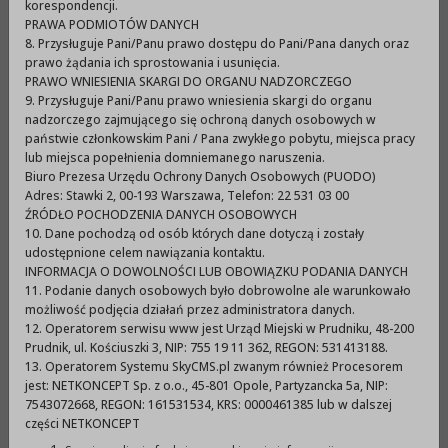
ogłasza otwarty konkurs ofert na realizację
korespondencji.
zadań publicznych na rok 2009 w dziedzinie
PRAWA PODMIOTÓW DANYCH
8. Przysługuje Pani/Panu prawo dostępu do Pani/Pana danych oraz
promocji Gminy Prudnik poprzez osiągnięcia
prawo żądania ich sprostowania i usunięcia.
sportowe.
PRAWO WNIESIENIA SKARGI DO ORGANU NADZORCZEGO
9. Przysługuje Pani/Panu prawo wniesienia skargi do organu
nadzorczego zajmującego się ochroną danych osobowych w
państwie członkowskim Pani / Pana zwykłego pobytu, miejsca pracy
I. Zakres i rodzaj zlecanego zadania.
lub miejsca popełnienia domniemanego naruszenia.
Biuro Prezesa Urzędu Ochrony Danych Osobowych (PUODO)
Adres: Stawki 2, 00-193 Warszawa, Telefon: 22 531 03 00
Celem konkursu jest zlecenie uprawnionemu
ŹRÓDŁO POCHODZENIA DANYCH OSOBOWYCH
podmiotowi zadania publicznego Gminy
10. Dane pochodzą od osób których dane dotyczą i zostały
udostępnione celem nawiązania kontaktu.
Prudnik
w dziedzinie promocji,
INFORMACJA O DOWOLNOŚCI LUB OBOWIĄZKU PODANIA DANYCH
gwarantującego w szczególności promocję miasta i
11. Podanie danych osobowych było dobrowolne ale warunkowało
możliwość podjęcia działań przez administratora danych.
gminy Prudnik w skali województwa i kraju - poprzez
12. Operatorem serwisu www jest Urząd Miejski w Prudniku, 48-200
osiągnięcia sportowe w tym :
Prudnik, ul. Kościuszki 3, NIP: 755 19 11 362, REGON: 531413188.
1. „Promocja Gminy poprzez sport dla drużyn
13. Operatorem Systemu SkyCMS.pl zwanym również Procesorem
jest: NETKONCEPT Sp. z o.o., 45-801 Opole, Partyzancka 5a, NIP:
zespołowych na poziomie minimum II ligi”.
7543072668, REGON: 161531534, KRS: 0000461385 lub w dalszej
2. „Promocja Gminy poprzez sport dla drużyn
części NETKONCEPT
uprawiających sporty walki i gry umysłowe na