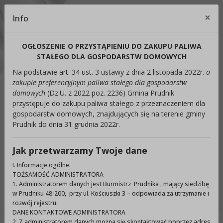
Kontrast:
×
Info
Cl
C1
C2
C3
C4
Zmień kontrast na domyślny
OGŁOSZENIE O PRZYSTĄPIENIU DO ZAKUPU PALIWA
Rozmiar czcionki:
Odstępy:
Reset:
STAŁEGO DLA GOSPODARSTW DOMOWYCH
Na podstawie art. 34 ust. 3 ustawy z dnia 2 listopada 2022r.
o
A
A+
A++
Zmień odstęp między literami
Zmień interlinię i margines
Przywróć ustawi
zakupie preferencyjnym paliwa stałego dla gospodarstw
domowych
(Dz.U. z 2022 poz. 2236) Gmina Prudnik
Lektor:
przystępuje do zakupu paliwa stałego z przeznaczeniem dla
gospodarstw domowych, znajdujących się na terenie gminy
Czytaj odnośniki
Czytaj tekst
Prudnik do dnia 31 grudnia 2022r.
Jak przetwarzamy Twoje dane
Ukryj panel ułatwień dostępu
I. Informacje ogólne.
TOŻSAMOŚĆ ADMINISTRATORA
Wyszukiwarka
1. Administratorem danych jest Burmistrz Prudnika , mający siedzibę
Szuka
w Prudniku 48-200, przy ul. Kościuszki 3 – odpowiada za utrzymanie i
rozwój rejestru.
DANE KONTAKTOWE ADMINISTRATORA
2. Z administratorem danych można się skontaktować poprzez adres