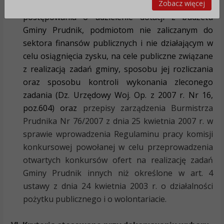
Zobacz więcej
grudnia 2006 roku w sprawie określenia trybu
postępowania o udzielenie dotacji z budżetu
Gminy Prudnik, podmiotom nie zaliczanym do
sektora finansów publicznych i nie działającym w
celu osiągnięcia zysku, na cele publiczne związane
z realizacją zadań gminy, sposobu jej rozliczania
oraz sposobu kontroli wykonania zleconego
zadania (Dz. Urzędowy Woj. Op. z 2007 r. Nr 16,
poz.604) oraz
przepisy zarządzenia Burmistrza
Prudnika Nr 76/2007 z dnia 25 kwietnia 2007 r. w
sprawie wprowadzenia Regulaminu pracy komisji
konkursowej powołanej w celu przeprowadzenia
otwartych konkursów ofert na realizację zadań
Gminy Prudnik innych niż określone w art. 4
ustawy z dnia 24 kwietnia 2003 r. o działalności
pożytku publicznego i o wolontariacie.