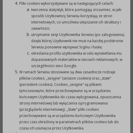
4066234 lub do pobrania na stronie internetowej
Pliki cookies wykorzystywane są w następujących celach:
www.bip.prudnik.pl
tworzenia statystyk, które pomagają zrozumieć, w jaki
sposób Użytkownicy Serwisu korzystają ze stron
internetowych, co umożliwia ulepszanie ich struktury i
IV. Termin i miejsce składania ofert.
zawartości;
utrzymanie sesji Użytkownika Serwisu (po zalogowaniu),
1.
Termin składania ofert – do dnia
12 stycznia
dzięki której Użytkownik nie musi na każdej podstronie
Serwisu ponownie wpisywać loginu i hasła;
2009 r. do godz. 15.00
.
określania profilu użytkownika w celu wyświetlania mu
2.
Miejsce składania ofert – Urząd Miejski w
dopasowanych materiałów w sieciach reklamowych, w
Prudniku, 48-200 Prudnik, ul. Kościuszki
szczególności sieci Google.
3, sekretariat –
W ramach Serwisu stosowane są dwa zasadnicze rodzaje
plików cookies: „sesyjne” (session cookies) oraz „stałe”
pokój nr 102.
(persistent cookies). Cookies „sesyjne” są plikami
3.
Oferty należy składać wraz z kompletem
tymczasowymi, które przechowywane są w urządzeniu
załączników w zamkniętej kopercie
końcowym Użytkownika do czasu wylogowania, opuszczenia
z dopiskiem:
strony internetowej lub wyłączenia oprogramowania
Dla części I – Ad.1 - „Konkurs ofert na realizację
(przeglądarki internetowej). „Stałe” pliki cookies
przechowywane są w urządzeniu końcowym Użytkownika
zadania
publicznego w zakresie
promocji Gminy
przez czas określony w parametrach plików cookies lub do
poprzez sport dla drużyn zespołowych na
czasu ich usunięcia przez Użytkownika.