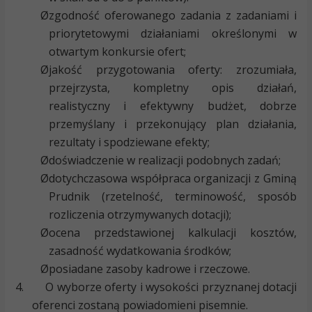
Ø
zgodność oferowanego zadania z zadaniami i
priorytetowymi działaniami określonymi w
otwartym konkursie ofert;
Ø
jakość przygotowania oferty: zrozumiała,
przejrzysta, kompletny opis działań,
realistyczny i efektywny budżet, dobrze
przemyślany i przekonujący plan działania,
rezultaty i spodziewane efekty;
Ø
doświadczenie w realizacji podobnych zadań;
Ø
dotychczasowa współpraca organizacji z Gminą
Prudnik (rzetelność, terminowość, sposób
rozliczenia otrzymywanych dotacji);
Ø
ocena przedstawionej kalkulacji kosztów,
zasadność wydatkowania środków;
Ø
posiadane zasoby kadrowe i rzeczowe.
4.
O wyborze oferty i wysokości przyznanej dotacji
oferenci zostaną powiadomieni pisemnie.