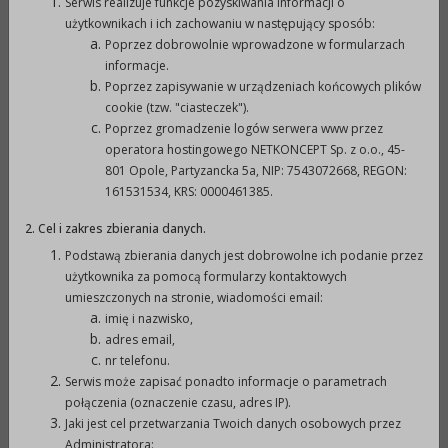
Serwis realizuje funkcje pozyskiwania informacji o
poziomie krajowym i międzynarodowym”.
użytkownikach i ich zachowaniu w następujący sposób:
Konkurs przeznaczony jest dla organizacji
Poprzez dobrowolnie wprowadzone w formularzach
informacje.
pozarządowych prowadzących działalność w
Poprzez zapisywanie w urządzeniach końcowych plików
rozumieniu art. 3 ustawy z dnia 24 kwietnia 2003r. o
cookie (tzw. "ciasteczek").
działalności pożytku publicznego i wolontariacie (Dz.
Poprzez gromadzenie logów serwera www przez
U. Nr 96, poz. 873 z późn. zm.).
operatora hostingowego NETKONCEPT Sp. z o.o., 45-
801 Opole, Partyzancka 5a, NIP: 7543072668, REGON:
161531534, KRS: 0000461385.
II. Środki publiczne przeznaczone na realizację
zadania.
2. Cel i zakres zbierania danych.
Podstawą zbierania danych jest dobrowolne ich podanie przez
użytkownika za pomocą formularzy kontaktowych
Wysokość środków publicznych przeznaczonych na
umieszczonych na stronie, wiadomości email:
realizację zadania wynosi –
150 000,00 zł.
z
imię i nazwisko,
podziałem na :
adres email,
1. „Promocja Gminy poprzez sport dla drużyn
nr telefonu.
Serwis może zapisać ponadto informacje o parametrach
zespołowych na poziomie minimum II ligi”
połączenia (oznaczenie czasu, adres IP).
- 140 000,00 zł.
Jaki jest cel przetwarzania Twoich danych osobowych przez
2. „Promocja Gminy poprzez sport dla drużyn
Administratora: