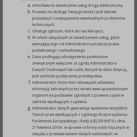
uprawiających sporty walki i gry umysłowe na
Umożliwia to świadczenie usług drogą elektroniczną.
poziomie krajowym i międzynarodowym”
Pozwala na obsługę Twojego konta ( jeśli takowe
posiadasz) i rozwiązywania ewentualnych problemów
- 10 000,00 zł.
technicznych.
Obsługa zgłoszeń, które do nas kierujesz.
III. Termin i warunki realizacji zadania.
W celach związanych ze świadczeniem usług, gdzie
wymagają tego od Administratora przepisy prawa
podatkowego i rachunkowego.
1.
Zadanie będzie realizowane w terminie od
Dane podlegają udostępnieniu podmiotom
podpisania umowy do dnia
10.12.2009r
.
zewnętrznym wyłącznie za zgodą Administratora
2.
Podmiot składający ofertę winien:
Danych Osobowych lub osób, których te dane dotyczą,
a.
wykonywać zadanie samodzielnie;
jeśli zachodzi podejrzenie przestępstwa.
Administrator może mieć obowiązek udzielania
b.
prowadzić działalność publiczną na rzecz
informacji zebranych przez serwis www upoważnionym
mieszkańców Gminy Prudnik;
organom na podstawie zgodnych z prawem żądań w
c.
działalność statutowa oferenta powinna
zakresie wynikającym z żądania.
obejmować realizację zadań z zakresu
Administrator danych gwarantuje spełnienie wszystkich
Twoich praw wynikających z ogólnego Rozporządzenia
upowszechniania sportu i rekreacji;
Parlamentu Europejskiego i Rady (UE) 2016/679 z dnia
d.
przedstawić propozycje działań
27 kwietnia 2016r. w sprawie ochrony osób fizycznych w
promocyjnych na rzecz Gminy Prudnik;
związku z przetwarzaniem danych osobowych i w