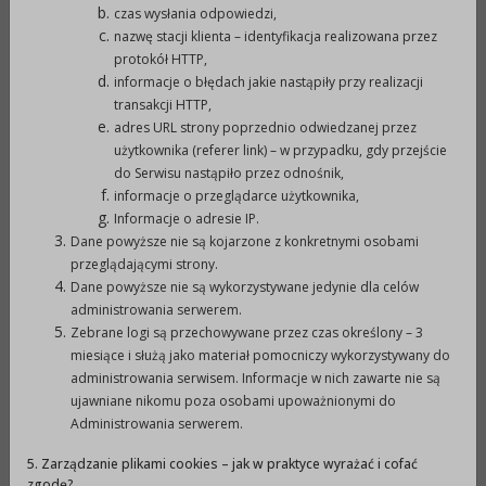
czas wysłania odpowiedzi,
kserokopii powinny być potwierdzone za
nazwę stacji klienta – identyfikacja realizowana przez
zgodność z oryginałem przez uprawnionego
protokół HTTP,
przedstawiciela
informacje o błędach jakie nastąpiły przy realizacji
7.
Oferta podmiotu powinna zawierać w
transakcji HTTP,
adres URL strony poprzednio odwiedzanej przez
szczególności:
użytkownika (referer link) – w przypadku, gdy przejście
a.
dane na temat podmiotu ubiegającego się o
do Serwisu nastąpiło przez odnośnik,
dotację,
informacje o przeglądarce użytkownika,
b.
opis zadania,
Informacje o adresie IP.
Dane powyższe nie są kojarzone z konkretnymi osobami
c.
przewidziane źródła finansowania zadania,
przeglądającymi strony.
d.
termin i miejsce realizacji zadania
Dane powyższe nie są wykorzystywane jedynie dla celów
publicznego,
administrowania serwerem.
e.
kalkulację przewidywanych kosztów realizacji
Zebrane logi są przechowywane przez czas określony – 3
miesiące i służą jako materiał pomocniczy wykorzystywany do
zadania publicznego,
administrowania serwisem. Informacje w nich zawarte nie są
f.
informację o wcześniejszej działalności
ujawniane nikomu poza osobami upoważnionymi do
podmiotu składającego ofertę,
Administrowania serwerem.
g.
informacje o posiadanych zasobach
5. Zarządzanie plikami cookies – jak w praktyce wyrażać i cofać
rzeczowych i kadrowych zapewniających
zgodę?