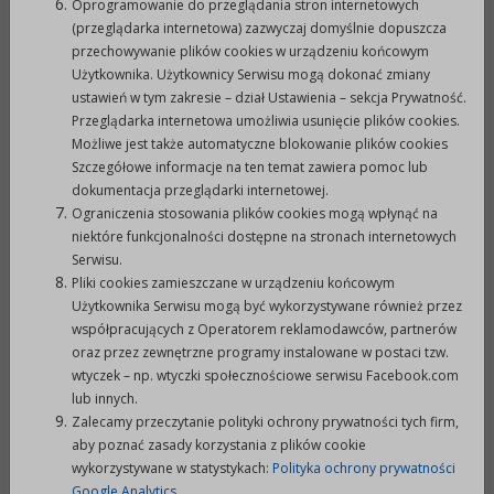
poziomie minimum II ligi
”
Oprogramowanie do przeglądania stron internetowych
Dla części I – Ad.2 - „Konkurs ofert na realizację
(przeglądarka internetowa) zazwyczaj domyślnie dopuszcza
przechowywanie plików cookies w urządzeniu końcowym
zadania publicznego w zakresie
promocji Gminy
Użytkownika. Użytkownicy Serwisu mogą dokonać zmiany
poprzez sport dla drużyn uprawiających
ustawień w tym zakresie – dział Ustawienia – sekcja Prywatność.
sporty walki i gry umysłowe na poziomie krajowym
Przeglądarka internetowa umożliwia usunięcie plików cookies.
i międzynarodowym”.
Możliwe jest także automatyczne blokowanie plików cookies
Szczegółowe informacje na ten temat zawiera pomoc lub
4.
Wymogi dotyczące oferty:
dokumentacja przeglądarki internetowej.
oferty należy składać na załączniku nr 1
Ograniczenia stosowania plików cookies mogą wpłynąć na
określonym w Uchwale nr IV/19/2006 Rady
niektóre funkcjonalności dostępne na stronach internetowych
Miejskiej
w Prudniku z dnia 28 grudnia
Serwisu.
Pliki cookies zamieszczane w urządzeniu końcowym
2006 roku w sprawie określenia trybu
Użytkownika Serwisu mogą być wykorzystywane również przez
postępowania o udzielenie dotacji z budżetu
współpracujących z Operatorem reklamodawców, partnerów
Gminy Prudnik, podmiotom nie zaliczanym do
oraz przez zewnętrzne programy instalowane w postaci tzw.
sektora finansów publicznych i nie działającym w
wtyczek – np. wtyczki społecznościowe serwisu Facebook.com
lub innych.
celu osiągnięcia zysku, na cele publiczne
Zalecamy przeczytanie polityki ochrony prywatności tych firm,
związane z realizacją zadań gminy, sposobu jej
aby poznać zasady korzystania z plików cookie
rozliczania oraz sposobu kontroli wykonania
wykorzystywane w statystykach:
Polityka ochrony prywatności
zleconego zadania.
Google Analytics